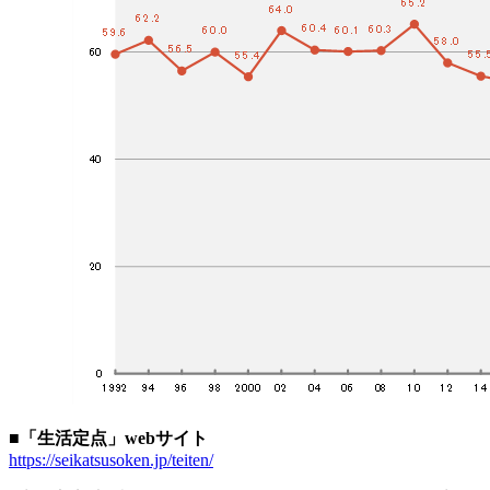
■「生活定点」webサイト
https://seikatsusoken.jp/teiten/