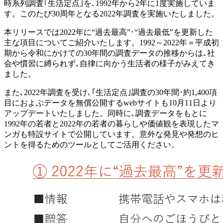
時系列調査｢生活定点｣を､1992年から2年に1度実施していま
す。このたび30周年となる2022年調査を実施いたしました。
本リリースでは2022年に“過去最高”･“過去最低”を更新した
主な項目についてご紹介いたします。1992～2022年＝平成初
期から令和にかけての30年間の調査データの推移からは､社
会や慣習に縛られず､自律に向かう生活者の様子がみえてき
ました。
また､2022年調査を受け､｢生活定点｣調査の30年間･約1,400項
目におよぶデータを無償公開するwebサイトも10月11日より
アップデートいたしました。同時に､調査データをもとに
1992年の若者と2022年の若者の暮らしや価値観を表現したマ
ンガも特設サイトで公開しています。意外な発見や発想のヒ
ントを得るためのツールとしてご活用ください。