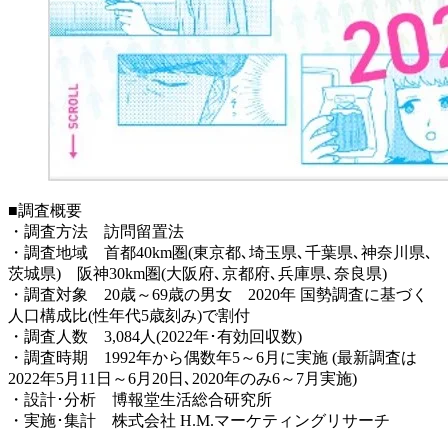
■調査概要
・調査方法 訪問留置法
・調査地域 首都40km圏(東京都､埼玉県､千葉県､神奈川県､
茨城県) 阪神30km圏(大阪府､京都府､兵庫県､奈良県)
・調査対象 20歳～69歳の男女 2020年 国勢調査に基づく
人口構成比(性年代5歳刻み)で割付
・調査人数 3,084人(2022年･有効回収数)
・調査時期 1992年から偶数年5～6月に実施 (最新調査は
2022年5月11日～6月20日､2020年のみ6～7月実施)
・設計･分析 博報堂生活総合研究所
・実施･集計 株式会社 H.M.マーケティングリサーチ