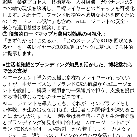
戦略・業務プロセス・技術基盤・人材組織・ガバナンスの5
つの軸で現状を診断し、目標レイヤーとのギャップを可視化
します。あわせて、ブランド毀損や不適切な応答を防ぐため
の「ガードレール設計」も含め、AIエージェントの安全・
安心な運用基盤を構築します。
③ 段階的ロードマップと費用対効果の可視化：
「まず何からはじめるか」「どのステップでROIを回収でき
るか」を、各レイヤーのROI試算ロジックに基づいて具体的
に提示します。
■生活者発想とブランディング知見を活かした、博報堂なら
ではの支援
AIエージェント導入の支援は多様なプレイヤーが行ってい
ますが、本サービスは「ブランドCXの観点からAIエージェ
ントを設計し、構築・運用まで一気通貫で担う」支援を提供
する博報堂ならではのサービスです。
AIエージェントを導入しても、それが「そのブランドらし
い体験」を生み出せなければ、生活者との関係性を深めるこ
とにはつながりません。博報堂は長年培ってきた生活者発想
とブランディング知見を掛け合わせ、AIエージェントにブ
ランドDNAを宿す「人格設計」から着手します。カスタマ
ージャーニー設計・CXデザインのノウハウを活かして、AI