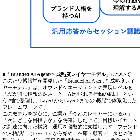
■「Branded AI Agent™ 成熟度レイヤーモデル」について
このたび博報堂が開発した「Branded AI Agent™ 成熟度レイ
ヤーモデル」は、オウンドAIエージェントの実現レベルを
「AIが持つ情報の深さ」と「AIが取れる行動の範囲」とい
う2軸で整理し、Layer1からLayer 6までの6段階で体系化した
フレームワークです。
このモデルを起点に、企業が「今どのレイヤーにいるか」
「次にどこを目指すか」を明確にした上で、目標レイヤーへ
の到達に向けた構築・運用を段階的に支援します。ブランド
の人格設計（Layer 1）から始め、在庫・顧客データとの連
携（Layer 3～4）、購買の自律実行（Layer 5）、全チャネル