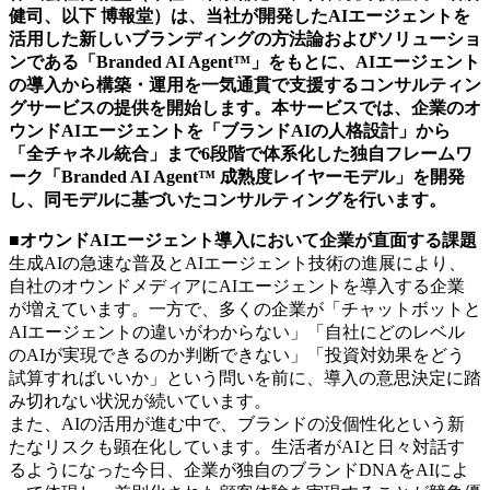
健司、以下 博報堂）は、当社が開発したAIエージェントを
活用した新しいブランディングの方法論およびソリューショ
ンである「Branded AI Agent™」をもとに、AIエージェント
の導入から構築・運用を一気通貫で支援するコンサルティン
グサービスの提供を開始します。本サービスでは、企業のオ
ウンドAIエージェントを「ブランドAIの人格設計」から
「全チャネル統合」まで6段階で体系化した独自フレームワ
ーク「Branded AI Agent™ 成熟度レイヤーモデル」を開発
し、同モデルに基づいたコンサルティングを行います。
■オウンドAIエージェント導入において企業が直面する課題
生成AIの急速な普及とAIエージェント技術の進展により、
自社のオウンドメディアにAIエージェントを導入する企業
が増えています。一方で、多くの企業が「チャットボットと
AIエージェントの違いがわからない」「自社にどのレベル
のAIが実現できるのか判断できない」「投資対効果をどう
試算すればいいか」という問いを前に、導入の意思決定に踏
み切れない状況が続いています。
また、AIの活用が進む中で、ブランドの没個性化という新
たなリスクも顕在化しています。生活者がAIと日々対話す
るようになった今日、企業が独自のブランドDNAをAIによ