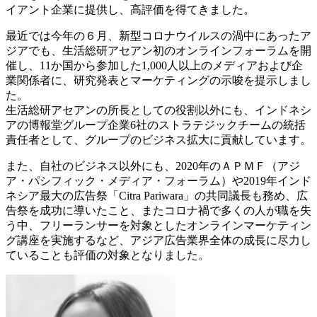
イアント企業に提供し、高評価を得てきました。
最近では今年の６月、新型コロナウイルスの渦中にあったア
ジアでも、生活総研アセアン初のオンラインフォーラムを開
催し、11か国から参加した1,000人以上のメディアおよび企
業関係者に、研究発表とマーケティングの示唆を提示しまし
た。
生活総研アセアンの所長としての役割以外にも、インドネシ
アの博報堂グループ企業6社のストラテジックチームの統括
責任者として、グループのビジネス拡大に貢献しています。
また、自社のビジネス以外にも、2020年のＡＰＭＦ（アジ
ア・パシフィック・メディア・フォーラム）や2019年インド
ネシア最大の広告祭「Citra Pariwara」の共同議長も務め、広
告祭を成功に導いたこと、またコロナ禍で多くの人が職を失
う中、フリーランサーを対象としたオンラインマーケティン
グ講座を実施するなど、アジア広告業界全体の成長に尽力し
ていることも評価の対象となりました。