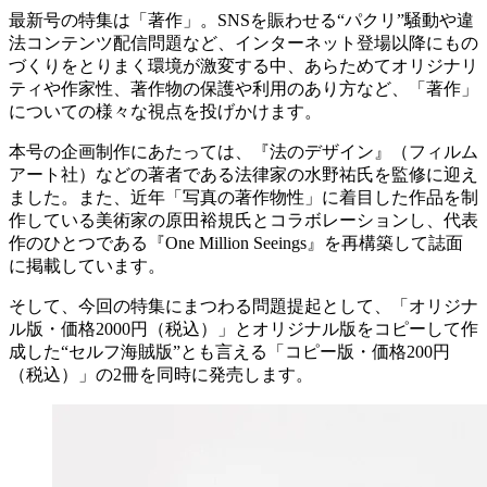
最新号の特集は「著作」。SNSを賑わせる“パクリ”騒動や違
法コンテンツ配信問題など、インターネット登場以降にもの
づくりをとりまく環境が激変する中、あらためてオリジナリ
ティや作家性、著作物の保護や利用のあり方など、「著作」
についての様々な視点を投げかけます。
本号の企画制作にあたっては、『法のデザイン』（フィルム
アート社）などの著者である法律家の水野祐氏を監修に迎え
ました。また、近年「写真の著作物性」に着目した作品を制
作している美術家の原田裕規氏とコラボレーションし、代表
作のひとつである『One Million Seeings』を再構築して誌面
に掲載しています。
そして、今回の特集にまつわる問題提起として、「オリジナ
ル版・価格2000円（税込）」とオリジナル版をコピーして作
成した“セルフ海賊版”とも言える「コピー版・価格200円
（税込）」の2冊を同時に発売します。