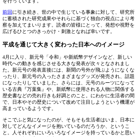
を行っています。
前回
に引き続き、世の中で生じている事象に対して、研究所
に蓄積された研究成果やそれらに基づく独自の視点により考
察を加えてまいります。読者の皆様にとって、発想や視野を
広げるひとつのきっかけ・刺激となれば幸いです。
平成を通じて大きく変わった日本へのイメージ
4月に入り、新元号「令和」や新紙幣デザインなど、新しい
時代への動きを感じさせる大きな発表が次々となされまし
た。新元号の発表直後には、新聞の号外が飛ぶようになくな
ったり、新元号の入ったさまざまなグッズが発売され、話題
になったりしていました。さらには、元号のルーツになって
いる古典『万葉集』や、新紙幣に使用される人物に関係する
歴史書などの売れ行きも好調とのこと。にわかに生活者の間
で、日本やその歴史について改めて注目しようという機運が
高まっているようです。
そこでふと気になったのが、そもそも生活者はいま、日本に
対してどんなイメージを抱いているのだろうか、というこ
と。人それぞれにいろいろなイメージを持っているかと思い