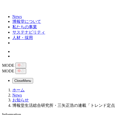
News
博報堂について
私たちの事業
サステナビリティ
人材・採用
MODE
MODE
Close
Menu
ホーム
News
お知らせ
博報堂生活総合研究所・三矢正浩の連載「トレンド定点」第2
Information