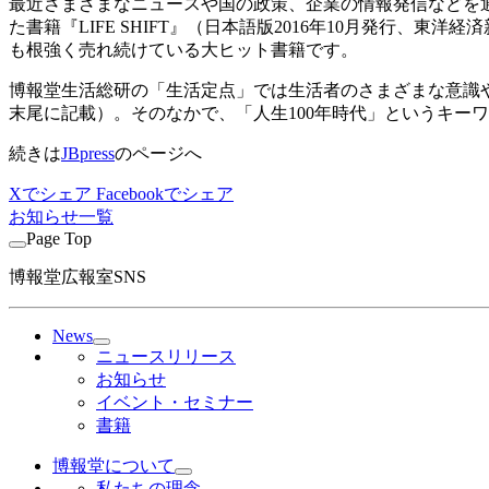
最近さまざまなニュースや国の政策、企業の情報発信などを通
た書籍『LIFE SHIFT』（日本語版2016年10月発行
も根強く売れ続けている大ヒット書籍です。
博報堂生活総研の「生活定点」では生活者のさまざまな意識や行
末尾に記載）。そのなかで、「人生100年時代」というキー
続きは
JBpress
のページへ
Xでシェア
Facebookでシェア
お知らせ一覧
Page Top
博報堂広報室SNS
News
ニュースリリース
お知らせ
イベント・セミナー
書籍
博報堂について
私たちの理念