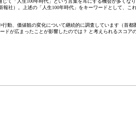
じて「人生100年時代」という言葉を耳にする機会が多くなり
、東洋経済新報社）。上述の「人生100年時代」をキーワードとし
動、価値観の変化について継続的に調査しています（首都圏・阪
ワードが広まったことが影響したのでは？ と考えられるスコア