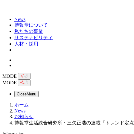
News
博報堂について
私たちの事業
サステナビリティ
人材・採用
MODE
MODE
Close
Menu
ホーム
News
お知らせ
博報堂生活総合研究所・三矢正浩の連載「トレンド定点」第2
Information