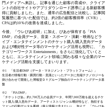
門メディアへ来訪し、記事を通じた顧客の育成や、クライア
ントの自社サイトやアプリダウンロード誘導による新顧客獲
得に貢献しました。また、通常の広告配信と比較し、記事閲
覧履歴に基づいた配信では、約2倍の顧客獲得率（CVR）、
CPAは約10％の改善を達成しました。
今後、「ウレぴあ総研」に加え、ぴあが保有する「PIA
DMP」の会員データ、音楽・スポーツ・演劇・映画などラ
イブ・エンタテインメントのチケット購入/購入意向データ
および嗜好性データ等のマーケティング活用も視野に、「カ
テゴリーワークス Entertainments」をさらに強化していくと
ともに、エンタテインメント領域に関わる様々な企業のマー
ケティング活動を支援してまいります。
※1 「生活者DMP（データ・マネジメント・プラットフォーム）」
生活者の情報行動・購買行動・意識といったデータに先端テクノロジーを
掛け合わせて開発した博報堂ＤＹグループ独自のマーケティングデータ基
盤
※2 「PIA DMP」
「チケットぴあ」約1,700万人の会員データ、年間7,000万枚を超えるチケ
ット購入/購入意向データ、アーティスト/ジャンル嗜好性など、熱狂する
ファンの行動データを蓄積（個人情報は含まない）。加えて、「ウレぴあ