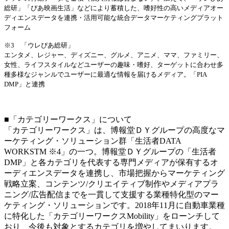
総研」「ぴあ映画生活」などにより蓄積した、嗜好性の高いメディアオー
ディエンスデータを連携・活用可能な統合データマーケティングプラット
フォーム
※3 「ウレぴあ総研」
エンタメ、レジャー、ディズニー、グルメ、アニメ、ママ、ファミリー、
女性、ライフスタイルなどユーザーの趣味・嗜好、ターゲットに合わせ多
種多様なジャンルでユーザーに最適な情報を届けるメディア。「PIA
DMP」と連携
___
■「カテゴリーワークス」について
「カテゴリーワークス」は、博報堂ＤＹグループの高度なマ
ーケティング・ソリューション群「生活者DATA
WORKSTM ※4」の一つ。博報堂ＤＹグループの「生活者
DMP」と各カテゴリを代表する専門メディアが保有するオ
ーディエンスデータを連携し、市場把握からマーケティング
戦略立案、コンテンツ/クリエイティブ制作やメディアプラ
ニング/広告配信までを一貫して支援する業種特化型のマー
ケティング・ソリューションです。2018年11月に自動車業種
に特化した「カテゴリーワークスMobility」をローンチして
おり、今後も対象とするカテゴリを増やしてまいります。