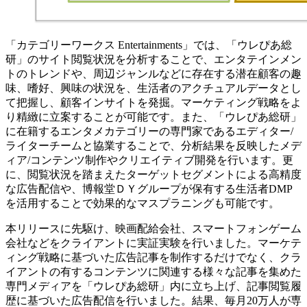
「カテゴリーワークス Entertainments」では、「ウレぴあ総
研」のサイト閲覧状況を分析することで、エンタテインメン
トのトレンドや、周辺ジャンルなどに存在する潜在顧客の趣
味、嗜好、興味の状況を、生活者のアクチュアルデータとし
て把握し、顧客インサイトを発掘。マーケティング戦略をよ
り精緻に立案することが可能です。また、「ウレぴあ総研」
に在籍するエンタメカテゴリーの専門家であるエディター/
ライターチームと協業することで、分析結果を反映したメデ
ィア/コンテンツ制作やクリエイティブ開発を行います。更
に、閲覧状況を踏まえたターゲットセグメントによる高精度
な広告配信や、博報堂ＤＹグループが保有する生活者DMP
を活用することで効果的なマスプラニングも可能です。
本リリースに先駆け、映画配給会社、スマートフォンゲーム
会社などをクライアントに実証実験を行いました。マーケテ
ィング戦略に基づいた広告記事を制作するだけでなく、クラ
イアントの有するコンテンツに関連する様々な記事を集めた
専門メディアを「ウレぴあ総研」内に立ち上げ、記事閲覧履
歴に基づいた広告配信を行いました。結果、毎月20万人が専