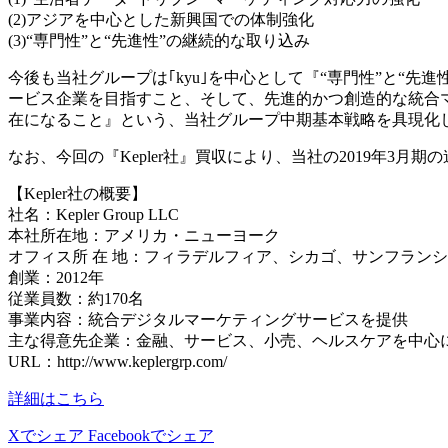
(2)アジアを中心とした新興国での体制強化
(3)“専門性”と“先進性”の継続的な取り込み
今後も当社グループは｢kyu｣を中心として『“専門性”と“
ービス企業を目指すこと、そして、先進的かつ創造的な統合
在になること』という、当社グループ中期基本戦略を具現化
なお、今回の『Kepler社』買収により、当社の2019年3月
【Kepler社の概要】
社名：Kepler Group LLC
本社所在地：アメリカ・ニューヨーク
オフィス所 在 地：フィラデルフィア、シカゴ、サンフラン
創業：2012年
従業員数：約170名
事業内容：統合デジタルマーケティングサービスを提供
主な得意先企業：金融、サービス、小売、ヘルスケアを中心にFo
URL：http://www.keplergrp.com/
詳細はこちら
Xでシェア
Facebookでシェア