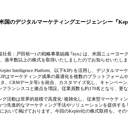
国のデジタルマーケティングエージェンシー『Kepler
社長：戸田裕一) の戦略事業組織 ｢kyu｣ は、米国ニュー
対して出資を行い、過半数以上の株式を取得いたしましたのでお知らせいたし
ler Intelligence Platform、以下KIP) を活用
KIPはマーケティング成果の最適化を複数のプラットフォーム
タ、CRMデータ等) を統合、カスタマイズ化し、キャンペーン
フランシスコと拠点を増設。従業員数も約170名となり、更
ング活動は世界的規模で高度化･複雑化し、従来型マーケティ
つ先進的なマーケティング手法やソリューションを提供する ｢
おいて掲げております。今回のKepler社の株式取得も、そ