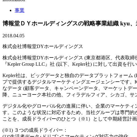
事業
博報堂ＤＹホールディングスの戦略事業組織 kyu、米
2018.04.05
株式会社博報堂DYホールディングス
株式会社博報堂DYホールディングス (東京都港区、代表取締役
『Kepler Group LLC』社 (以下、Kepler社) に
Kepler社は、ビッグデータと独自のデータプラットフォーム (Kep
プで提供するデジタルマーケティングエージェンシーです。
なデータ (顧客データ、キャンペーンデータ、マーケットデー
降、ニューヨーク本社の他、フィラデルフィア、シカゴ、サン
デジタル化やグローバル化の進展に伴い、企業のマーケティ
す。このような状況に対応するため、当社グループは専門的か
ことを、成長ドライバーのひとつ（※1）として中期経営計画に
(※1) ３つの成長ドライバー：
(1)“生活者データ･ドリブン” マーケティング対応力の強化