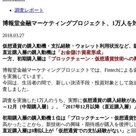
調査レポート
博報堂金融マーケティングプロジェクト、1万人を
2018.03.27
仮想通貨の購入動機・支払経験・ウォレット利用状況など、
直近購入層の購入動機は
「お金儲け/資産形成」
一方、初期購入層は
「ブロックチェーン・仮想通貨技術への
博報堂金融マーケティングプロジェクトでは、Fintech
を実施しています。
今回は、生活者の間で、新しい決済手段・投資対象として急
査しました。
調査を実施した1万人のうち、実際に
仮想通貨の購入経験があっ
～12月（中期購入層）」、「2017年12月以降（直近購入層
初期購入層の購入動機１位は「ブロックチェーン・仮想通貨
高かったことから、新技術への興味・期待感が購入を後押し
直近購入層は8割以上が「仮想通貨での支払経験がない」
と回