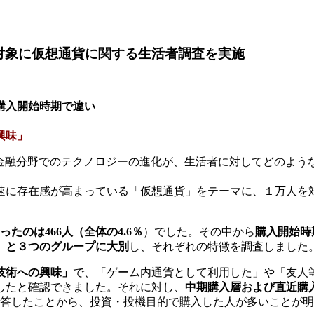
対象に仮想通貨に関する生活者調査を実施
購入開始時期で違い
興味」
による金融分野でのテクノロジーの進化が、生活者に対してどのよ
速に存在感が高まっている「仮想通貨」をテーマに、１万人を
たのは466人（全体の4.6％
）でした。その中から
購入開始時期
）」と３つのグループに大別
し、それぞれの特徴を調査しました
技術への興味」
で、「ゲーム内通貨として利用した」や「友人
したと確認できました。それに対し、
中期購入層および直近購
答したことから、投資・投機目的で購入した人が多いことが明