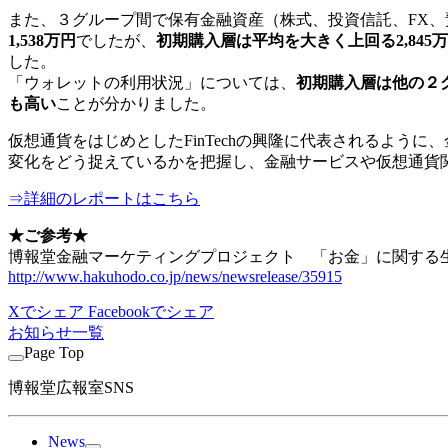
また、３グループ間で保有金融資産（株式、投資信託、FX
1,538万円
でしたが、
初期購入層は平均を大きく上回る2,845
した。
「ウォレットの利用状況」については、
初期購入層は他の２
も高い
ことが分かりました。
仮想通貨をはじめとしたFinTechの興隆に代表されるよ
変化をどう捉えているかを把握し、金融サービスや仮想通貨
⇒詳細のレポートはこちら
★ご参考★
博報堂金融マーケティングプロジェクト 「お金」に関する生活者
http://www.hakuhodo.co.jp/news/newsrelease/35915
Xでシェア
Facebookでシェア
お知らせ一覧
Page Top
博報堂広報室SNS
News