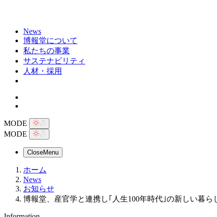
News
博報堂について
私たちの事業
サステナビリティ
人材・採用
MODE
MODE
Close
Menu
ホーム
News
お知らせ
博報堂、産官学と連携し｢人生100年時代｣の新しい暮ら
Information