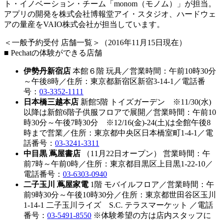
ト・イノベーション・チーム「monom（モノム）」が担当。
アプリの開発を株式会社博報堂アイ・スタジオ、ハードウェ
アの量産をVAIO株式会社が担当しています。
＜一般予約受付 店舗一覧＞（2016年11月15日現在）
■ Pechatの体験ができる店舗
伊勢丹新宿店
本館６階 玩具／営業時間：午前10時30分
～午後8時／住所：東京都新宿区新宿3-14-1／電話番
号：
03-3352-1111
日本橋三越本店
新館5階 トイズガーデン ※11/30(水)
以降は新館6階子供服フロアで展開／営業時間：午前10
時30分～午後7時30分 ※12/16(金)-24(土)は全館午後8
時まで営業／住所：東京都中央区日本橋室町1-4-1／電
話番号：
03-3241-3311
中目黒 蔦屋書店
（11月22日オープン） 営業時間：午
前7時～午前0時／住所：東京都目黒区上目黒1-22-10／
電話番号：
03-6303-0940
二子玉川 蔦屋家電
1階 モバイルフロア／営業時間：午
前9時30分～午後10時30分／住所：東京都世田谷区玉川
1-14-1 二子玉川ライズ S.C. テラスマーケット ／電話
番号：
03-5491-8550
※体験希望の方は店内スタッフに