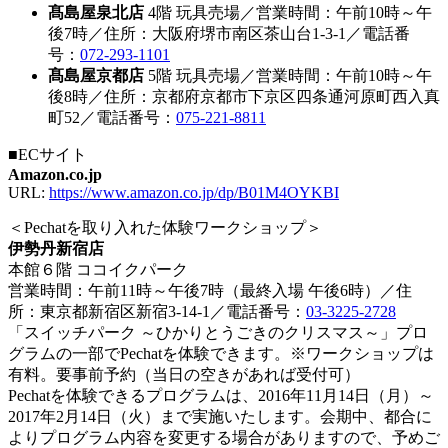
髙島屋泉北店
4階 玩具売場／営業時間：午前10時～午
後7時／住所：大阪府堺市南区茶山台1-3-1／電話番
号：
072-293-1101
髙島屋京都店
5階 玩具売場／営業時間：午前10時～午
後8時／住所：京都府京都市下京区四条通河原町西入真
町52／電話番号：
075-221-8811
■ECサイト
Amazon.co.jp
URL:
https://www.amazon.co.jp/dp/B01M4OYKBI
＜Pechatを取り入れた体験ワークショップ＞
伊勢丹新宿店
本館６階 ココイクパーク
営業時間：午前11時～午後7時（最終入場 午後6時）／住
所：東京都新宿区新宿3-14-1／電話番号：
03-3225-2728
「スイッチパーク ～ひかりとうごきのクリスマス～」プロ
グラムの一部でPechatを体験できます。※ワークショップは
有料。要事前予約（当日の空きがあれば受付可）
Pechatを体験できるプログラムは、2016年11月14日（月）～
2017年2月14日（火）まで実施いたします。会期中、都合に
よりプログラム内容を変更する場合がありますので、予めご