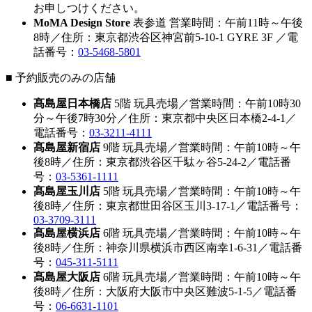
お申しつけください。
MoMA Design Store
表参道 営業時間：午前11時～午後
8時／住所：東京都渋谷区神宮前5-10-1 GYRE 3F ／電
話番号：
03-5468-5801
■ 予約販売のみの店舗
髙島屋日本橋店
5階 玩具売場／営業時間：午前10時30
分～午後7時30分／住所：東京都中央区日本橋2-4-1／
電話番号：
03-3211-4111
髙島屋新宿店
9階 玩具売場／営業時間：午前10時～午
後8時／住所：東京都渋谷区千駄ヶ谷5-24-2／電話番
号：
03-5361-1111
髙島屋玉川店
5階 玩具売場／営業時間：午前10時～午
後8時／住所：東京都世田谷区玉川3-17-1／電話番号：
03-3709-3111
髙島屋横浜店
6階 玩具売場／営業時間：午前10時～午
後8時／住所：神奈川県横浜市西区南幸1-6-31／電話番
号：
045-311-5111
髙島屋大阪店
6階 玩具売場／営業時間：午前10時～午
後8時／住所：大阪府大阪市中央区難波5-1-5／電話番
号：
06-6631-1101