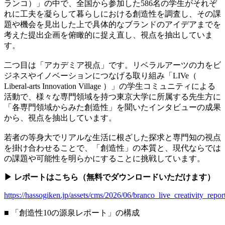
ランコ）」の中で、全国から参加した586名の学生がそれぞ
れに工夫を凝らして暮らしにおける創造性を調査し、その課
題や機会を見出した上で具体的なブランドのアイデアまでを
考えた提出企画を俯瞰的に捉え直し、視点を抽出していま
す。
二つ目は「アカデミア視点」です。リベラルアーツの力をビ
ジネスやイノベーションにつなげる取り組み「LIVe（
Liberal-arts Innovation Village ）」の学生コミュニティによる
活動で、様々な専門領域を持つ東京大学に所属する先生方に
「各専門領域からみた創造性」を聞いたインタビューの成果
から、視点を抽出しています。
若者の等身大でリアルな生活に根ざした探求と専門知の視点
を掛け合わせることで、「創造性」の本質と、現代ならでは
の課題や可能性を明らかにすることに挑戦しています。
▶︎ レポートはこちら（無料でダウンロードいただけます）
https://hassogiken.jp/assets/cms/2026/06/branco_live_creativity_repor
■ 「創造性10の源泉レポート」の構成