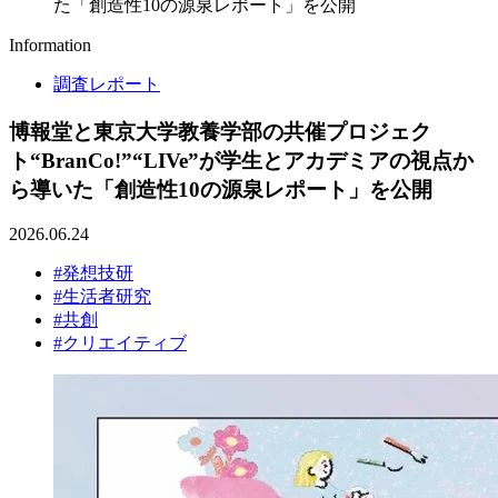
た「創造性10の源泉レポート」を公開
Information
調査レポート
博報堂と東京大学教養学部の共催プロジェク
ト“BranCo!”“LIVe”が学生とアカデミアの視点か
ら導いた「創造性10の源泉レポート」を公開
2026.06.24
#発想技研
#生活者研究
#共創
#クリエイティブ