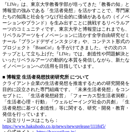
『LIVe』は、東京大学教養学部が培ってきた「教養の知」と
博報堂の強みである「生活者発想」を活かすことで、専門家
たちの知識と社会をつなげ社会的に価値があるもの（イノベ
ーションやブランド）を生み出すことに挑戦するリベラルア
ーツのコミュニティです。東京大学と博報堂はこれまでも、
リベラルアーツをイノベーションに活かす全学自由研究ゼミ
ナール『ブランドデザインスタジオ』や、コンテスト形式の
プロジェクト『BranCo!』を手がけてきました。その次のス
テップとして立ち上げた『LIVe』では、創造性や問題解決と
いったリベラルアーツの動的な本質を発信しながら、新たな
イノベーションへの活用を目指しています。
■ 博報堂 生活者発想技術研究所 について
クライアント企業の生活者発想を推進するための研究開発を
目的に設立された専門組織です。「未来生活者発想」をコン
セプトに、「生活者発想経営」「フォーカス型生活者洞察」
「生活者心理・行動」「ウェルビーイング社会の共創」「生
活者発想に基づく創造性」等に関する、研究・開発・教育・
発信を行っています。
・設立リリースはこちら：
https://www.hakuhodo.co.jp/news/newsrelease/111845/
・公式サイト：
https://hassogiken.jp/