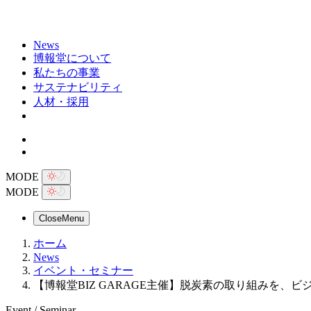
News
博報堂について
私たちの事業
サステナビリティ
人材・採用
MODE
MODE
Close
Menu
ホーム
News
イベント・セミナー
【博報堂BIZ GARAGE主催】脱炭素の取り組みを
Event / Seminar