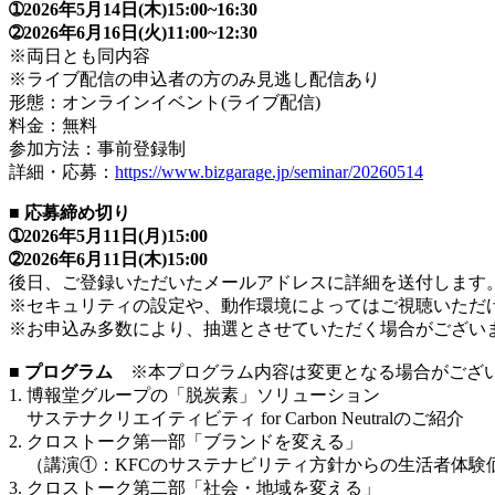
➀2026年5月14日(木)15:00~16:30
➁2026年6月16日(火)11:00~12:30
※両日とも同内容
※ライブ配信の申込者の方のみ見逃し配信あり
形態：オンラインイベント(ライブ配信)
料金：無料
参加方法：事前登録制
詳細・応募：
https://www.bizgarage.jp/seminar/20260514
■ 応募締め切り
➀2026年5月11日(月)15:00
➁2026年6月11日(木)15:00
後日、ご登録いただいたメールアドレスに詳細を送付します
※セキュリティの設定や、動作環境によってはご視聴いただ
※お申込み多数により、抽選とさせていただく場合がござい
■ プログラム
※本プログラム内容は変更となる場合がござ
1. 博報堂グループの「脱炭素」ソリューション
サステナクリエイティビティ for Carbon Neutralのご紹介
2. クロストーク第一部「ブランドを変える」
（講演①：KFCのサステナビリティ方針からの生活者体験
3. クロストーク第二部「社会・地域を変える」