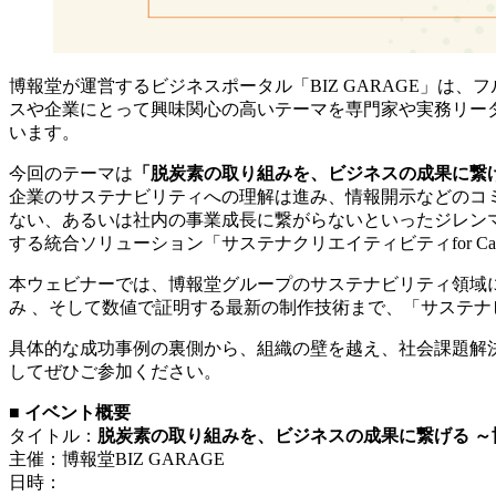
博報堂が運営するビジネスポータル「BIZ GARAGE」
スや企業にとって興味関心の高いテーマを専門家や実務リーダ
います。
今回のテーマは
「脱炭素の取り組みを、ビジネスの成果に繋
企業のサステナビリティへの理解は進み、情報開示などのコ
ない、あるいは社内の事業成長に繋がらないといったジレン
する統合ソリューション「サステナクリエイティビティfor Carb
本ウェビナーでは、博報堂グループのサステナビリティ領域に
み 、そして数値で証明する最新の制作技術まで、「サステ
具体的な成功事例の裏側から、組織の壁を越え、社会課題解
してぜひご参加ください。
■ イベント概要
タイトル：
脱炭素の取り組みを、ビジネスの成果に繋げる 
主催：博報堂BIZ GARAGE
日時：