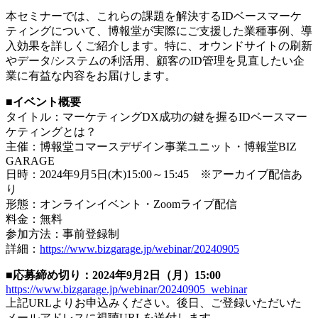
本セミナーでは、これらの課題を解決するIDベースマーケ
ティングについて、博報堂が実際にご支援した業種事例、導
入効果を詳しくご紹介します。特に、オウンドサイトの刷新
やデータ/システムの利活用、顧客のID管理を見直したい企
業に有益な内容をお届けします。
■イベント概要
タイトル：マーケティングDX成功の鍵を握るIDベースマー
ケティングとは？
主催：博報堂コマースデザイン事業ユニット・博報堂BIZ
GARAGE
日時：2024年9月5日(木)15:00～15:45 ※アーカイブ配信あ
り
形態：オンラインイベント・Zoomライブ配信
料金：無料
参加方法：事前登録制
詳細：
https://www.bizgarage.jp/webinar/20240905
■応募締め切り：2024年9月2日（月）15:00
https://www.bizgarage.jp/webinar/20240905_webinar
上記URLよりお申込みください。後日、ご登録いただいた
メールアドレスに視聴URLを送付します。