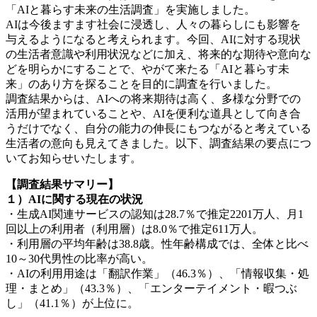
「AIと暮らす未来の生活調査」を実施しました。
AIは今後ますます社会に浸透し、人々の暮らしにも影響を
与えるようになると考えられます。今回、AIに対する現状
の生活者意識や利用状況などに加え、将来的な期待や意向な
どを明らかにすることで、やがて来たる「AIと暮らす未
来」のあり方を探ることを目的に調査を行いました。
調査結果からは、AIへの将来期待は高く、多様な分野での
活用が望まれていることや、AIを便利な道具として向き合
うだけでなく、自分の能力の伸長にもつながると考えている
生活者の意向も見えてきました。以下、調査結果の要点につ
いてお知らせいたします。
【調査結果サマリー】
１）AIに関する現在の状況
・生成AI関連サービスの認知は28.7％で推定2201万人、月1
回以上の利用者（利用層）は8.0％で推定611万人。
・利用層の平均年齢は38.8歳。性年齢構成では、全体と比べ
10～30代男性の比率が高い。
・AIの利用用途は「翻訳作業」（46.3％）、「情報収集・処
理・まとめ」（43.3％）、「エンターテイメント・暇つぶ
し」（41.1％）が上位に。