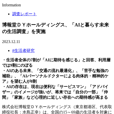
Information
調査レポート
博報堂ＤＹホールディングス、「AIと暮らす未来
の生活調査」を実施
2023.12.11
#生活者研究
・生活者全体の7割が「AIに期待を感じる」と回答、利用層
では9割にのぼる
・AIのある未来、「交通の流れ最適化」、「苦手な勉強の
補助」、「AIパーソナルドクターによる肉体的・精神的ケ
ア」を望む人が8割
・AIの存在は、現在は便利な「サービスマン」「アドバイ
ザー」のイメージが強いが、将来では「自分の一部」「仲
間」「家族」など心理的に近しい存在への期待感が高まる
株式会社博報堂ＤＹホールディングス（東京都港区、代表取
締役社⻑：⽔島正幸）は、全国の15～69歳の生活者を対象に