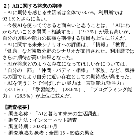
_
２）AIに関する将来の期待
・AIに期待を感じる生活者は全体で73.7%。利用層では
93.1％とさらに高い。
・今後AIを使ってできると面白いと思うことは、「AIにわ
からないことを質問・相談する」（19.7％）が最も高いが、
自分の興味や能力の拡張を期待する項目も上位に並んだ。
・AIに関する未来シナリオへの評価は、「情報」「教育」
「健康」など複数分野のシナリオが支持された。利用層では
さらに期待が高い結果となった。
・AIが将来どのような存在になってほしいかについては、
「自分の一部」「仲間・バディ・相棒」「家族」など、気持
ちの面でもより自分に近い存在としての期待感が高まった。
・AIを使うことで伸ばしたい能力は「言語能力/語学力」
（37.1％）、「学習能力」（28.6％）、「プログラミング能
力」（26.5％）が上位に並んだ。
【調査概要】
・ 調査名称：「AIと暮らす未来の生活調査」
・ 調査方法：インターネット調査
・ 調査時期：2023年10月
・ 調査地域/対象者：全国 15～69歳の男女