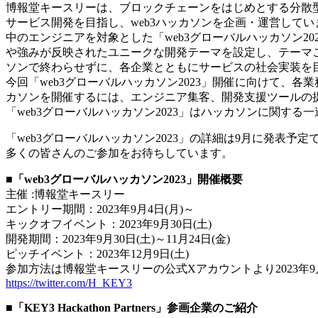
博報堂キースリーは、ブロックチェーンをはじめとする分散型
サービス開発を目指し、web3ハッカソンを企画・運営していま
中のエンジニアを対象とした「web3グローバルハッカソン
や強みが反映されたユニークな開発テーマを設定し、テーマ
ソンで終わらせずに、各企業とともにサービスの社会実装を
今回「web3グローバルハッカソン2023」開催に向けて、各業務
カソンを開催するには、エンジニア集客、開発支援ツールの
「web3グローバルハッカソン2023」はハッカソンに関する一連の
「web3グローバルハッカソン2023」の詳細は9月に発表予定
多くの皆さんのご参加をお待ちしています。
■「web3グローバルハッカソン2023」開催概要
主催 :博報堂キースリー
エントリー期間：2023年9月4日(月)～
キックオフイベント：2023年9月30日(土)
開発期間：2023年9月30日(土)～11月24日(金)
ピッチイベント：2023年12月9日(土)
参加方法は博報堂キースリーの公式Xアカウントより2023年
https://twitter.com/H_KEY3
■「KEY3 Hackathon Partners」参画企業のご紹介