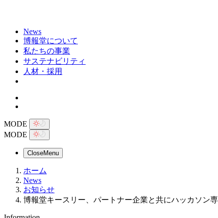
News
博報堂について
私たちの事業
サステナビリティ
人材・採用
MODE
MODE
Close
Menu
ホーム
News
お知らせ
博報堂キースリー、パートナー企業と共にハッカソン専門チーム 「
Information