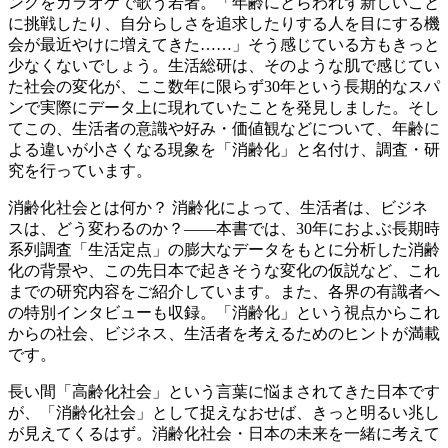
ングをカラオケで歌う若者。「年齢にとらわれず新しいこと
に挑戦したり、自分らしさを追求したりする人を目にする機
会が最近やけに増えてきた……」そう感じている方もきっと
少なくないでしょう。生活総研は、そのような肌で感じてい
た社会の変化が、ここ数年に限らず30年という長期的なスパ
ンで実際にデータ上に現れていたことを発見しました。そし
てこの、生活者の意識や好み・価値観などについて、年齢に
よる違いが小さくなる現象を「消齢化」と名付け、調査・研
究を行っています。
消齢化社会とは何か？ 消齢化によって、生活者は、ビジネ
スは、どう変わるのか？――本書では、30年におよぶ長期時
系列調査「生活定点」の膨大なデータをもとに分析した消齢
化の背景や、この先日本で起きそうな変化の仮説など、これ
までの研究内容をご紹介しています。また、各界の有識者へ
の特別インタビューも収録。「消齢化」という視点からこれ
からの社会、ビジネス、生活者を考えるためのヒントが満載
です。
長い間「高齢化社会」という言葉に悩まされてきた日本です
が、「消齢化社会」として捉えなおせば、きっと明るい兆し
が見えてくるはず。消齢化社会・日本の未来を一緒に考えて