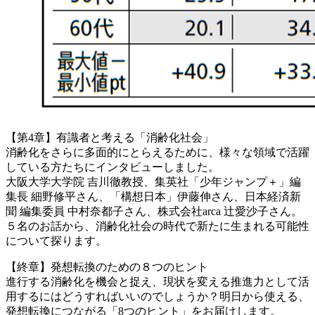
【第4章】有識者と考える「消齢化社会」
消齢化をさらに多面的にとらえるために、様々な領域で活躍
している方たちにインタビューしました。
大阪大学大学院 吉川徹教授、集英社「少年ジャンプ＋」編
集長 細野修平さん、「構想日本」伊藤伸さん、日本経済新
聞 編集委員 中村奈都子さん、株式会社arca 辻愛沙子さん。
５名のお話から、消齢化社会の時代で新たに生まれる可能性
について探ります。
【終章】発想転換のための８つのヒント
進行する消齢化を機会と捉え、現状を変える推進力として活
用するにはどうすればいいのでしょうか？明日から使える、
発想転換につながる「8つのヒント」をお届けします。