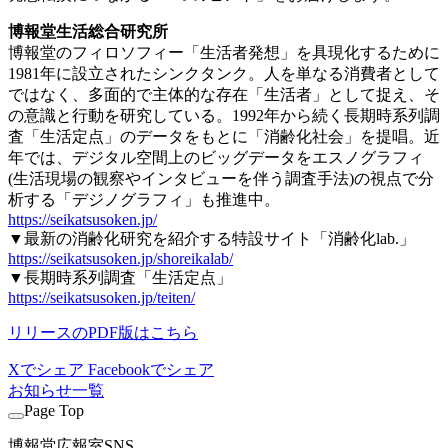
博報堂生活総合研究所
博報堂のフィロソフィー「生活者発想」を具現化するために
1981年に設立されたシンクタンク。人を単なる消費者として
ではなく、多面的で主体的な存在「生活者」として捉え、そ
の意識と行動を研究している。1992年から続く長期時系列調
査「生活定点」のデータをもとに「消齢化社会」を提唱。近
年では、デジタル空間上のビッグデータをエスノグラフィ
(生活現場の観察やインタビューを伴う調査手法)の視点で分
析する「デジノグラフィ」も推進中。
https://seikatsusoken.jp/
▼最新の消齢化研究を紹介する特設サイト「消齢化lab.」
https://seikatsusoken.jp/shoreikalab/
▼長期時系列調査「生活定点」
https://seikatsusoken.jp/teiten/
リリースのPDF版はこちら
Xでシェア
Facebookでシェア
お知らせ一覧
Page Top
博報堂広報室SNS