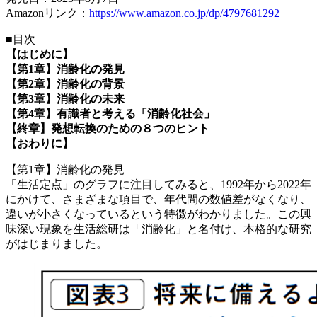
Amazonリンク：
https://www.amazon.co.jp/dp/4797681292
■目次
【はじめに】
【第1章】消齢化の発見
【第2章】消齢化の背景
【第3章】消齢化の未来
【第4章】有識者と考える「消齢化社会」
【終章】発想転換のための８つのヒント
【おわりに】
【第1章】消齢化の発見
「生活定点」のグラフに注目してみると、1992年から2022年
にかけて、さまざまな項目で、年代間の数値差がなくなり、
違いが小さくなっているという特徴がわかりました。この興
味深い現象を生活総研は「消齢化」と名付け、本格的な研究
がはじまりました。