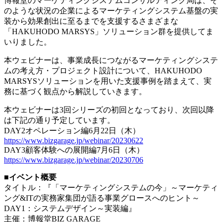
博報堂のマーケティングシステムコンサルティング局は、そ
のような状況の企業によるマーケティングシステム基盤の実
装から効果創出に至るまでを支援するさまざまな
「HAKUHODO MARSYS」ソリューション群を提供してま
いりました。
本ウェビナーは、事業成長につながるマーケティングシステ
ムの考え方・プロジェクト設計について、HAKUHODO
MARSYSソリューションを用いた支援事例を踏まえて、実
務に基づく観点から解説していきます。
本ウェビナーは3回シリーズの初回となっており、次回以降
は下記の通り予定しています。
DAY2オペレーション編6月22日（木）
https://www.bizgarage.jp/webinar/20230622
DAY3顧客体験への展開編7月6日（木）
https://www.bizgarage.jp/webinar/20230706
■イベント概要
タイトル：『「マーケティングシステムの今」～マーケティ
ング&ITの実務家集団が語る事業グロースへのヒント～
DAY1：システムデザイン～実装編』
主催：博報堂BIZ GARAGE