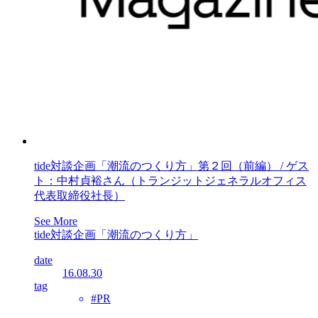
tide対談企画「潮流のつくり方」第２回（前編） / ゲス
ト：中村貞裕さん（トランジットジェネラルオフィス
代表取締役社長）
See More
tide対談企画「潮流のつくり方」
date
16.08.30
tag
#PR