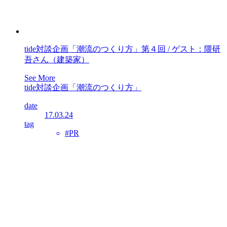
tide対談企画「潮流のつくり方」第４回 / ゲスト：隈研
吾さん（建築家）
See More
tide対談企画「潮流のつくり方」
date
17.03.24
tag
#PR