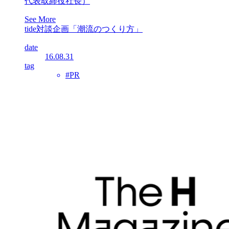
代表取締役社長）
See More
tide対談企画「潮流のつくり方」
date
16.08.31
tag
#PR