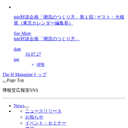
tide対談企画「潮流のつくり方」第１回 / ゲスト：大槻
篤（東京カレンダー編集長）
See More
tide対談企画「潮流のつくり方」
date
16.07.27
tag
#PR
The H Magazineトップ
Page Top
博報堂広報室SNS
News
ニュースリリース
お知らせ
イベント・セミナー