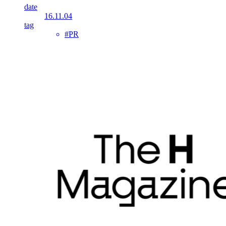
date
16.11.04
tag
#PR