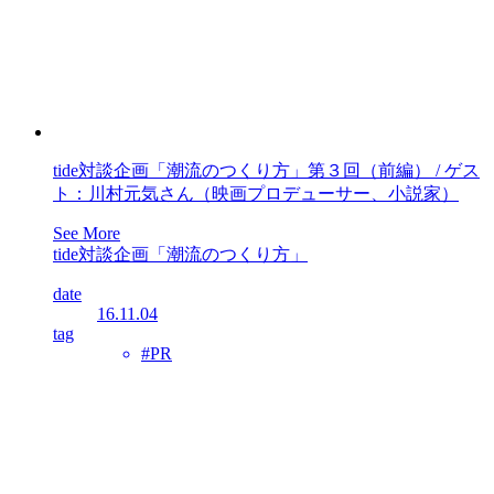
tide対談企画「潮流のつくり方」第３回（前編） / ゲス
ト：川村元気さん（映画プロデューサー、小説家）
See More
tide対談企画「潮流のつくり方」
date
16.11.04
tag
#PR