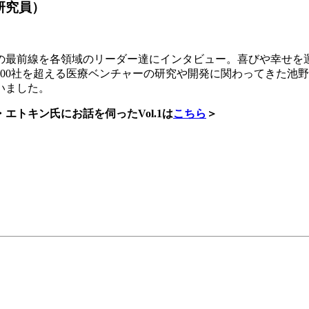
任研究員）
の最前線を各領域のリーダー達にインタビュー。喜びや幸せを
00社を超える医療ベンチャーの研究や開発に関わってきた池野
いました。
トキン氏にお話を伺ったVol.1は
こちら
＞