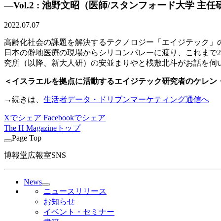
―Vol.2 : 池野文昭（医師/スタンフォード大学 主
2022.07.07
高齢化社会の課題を解決するテクノロジー「エイジテック」
日本の僻地医療の現場からシリコンバレーに渡り、これまで2
究所（以降、新大人研）の安並まりやと桟敷北斗がお話を伺
＜イスラエルを拠点に活動するエイジテック研究者のケレン・エ
→続きは、
生活者データ・ドリブンマーケティング通信へ
Xでシェア
Facebookでシェア
The H Magazineトップ
Page Top
博報堂広報室SNS
News
ニュースリリース
お知らせ
イベント・セミナー