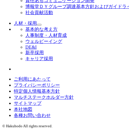
責任あるコミュニケーション開発
博報堂ＤＹグループ調達基本方針およびガイドラ
社会貢献活動
人材・採用
基本的な考え方
人事制度・人材育成
ウェルビーイング
DE&I
新卒採用
キャリア採用
ご利用にあたって
プライバシーポリシー
特定個人情報基本方針
マルチステークホルダー方針
サイトマップ
本社地図
各種お問い合わせ
© Hakuhodo All rights reserved.