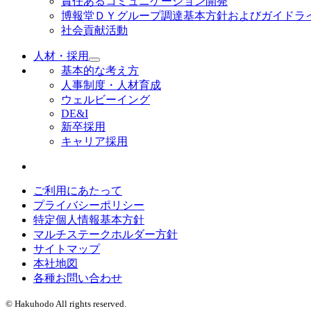
責任あるコミュニケーション開発
博報堂ＤＹグループ調達基本方針およびガイドラ
社会貢献活動
人材・採用
基本的な考え方
人事制度・人材育成
ウェルビーイング
DE&I
新卒採用
キャリア採用
ご利用にあたって
プライバシーポリシー
特定個人情報基本方針
マルチステークホルダー方針
サイトマップ
本社地図
各種お問い合わせ
© Hakuhodo All rights reserved.