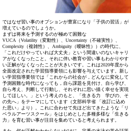
ではなぜ習い事のオプションが豊富になり「子供の習活」が
増えているのでしょうか。
まずは将来を予測するのが極めて困難な
VUCA（Volatility（変動性）、Uncertainty（不確実性）、
Complexity（複雑性）、Ambiguity（曖昧性））の時代に、
「これだけやっていれば大丈夫」という間違いのないキャリ
アがなくなったこと。それに伴い教育や習い事もわかりやす
い正解がなくなったことが大きいです。これは2020年度から
全面改定された学習指導要領にも影響を与えています。新し
い学習指導要領では「これからの社会が，どんなに変化して
予測困難な時代になっても，自ら課題を見付け、自ら学び、
自ら考え、判断して行動し、それぞれに思い描く幸せを実現
してほしい。」という考えのもと、「生きる力 学びの、そ
の先へ」をテーマにしています（文部科学省 「改訂に込め
た思い」より）。これに合わせて先ほど出てきたような「リ
ベラルアーツスクール」をはじめとした多種多様な「生きる
力」を育む習い事が注目を集めていると考えられます。
また、何が正解かわからないだけに、定番の水泳や英会話等