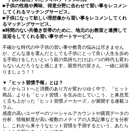
■子供の性格や興味、得意分野に合わせて習い事をレコメン
してくれるマッチングサービス。
■子供になって欲しい理想像から習い事をレコメンしてくれ
るマッチングサービス。
■時間のない共働き世帯のために、地元のお教室と連携して
送迎をしてくれる習い事サポートサービス。
不確かな時代の中子供の習い事や教育の悩みは尽きません
が、どんな道を選んだとしても子供にとって良い人生を歩め
る手助けをしたいという親の気持ちだけはいつの時代も変わ
らないんだろうなと感じます。親世代の皆さん、一緒に頑張
りましょう！！
▼「ヒット習慣予報」とは？
モノからコトへと消費のあり方が変わりゆく中で、「ヒット
商品」よりも「ヒット習慣」を生み出していこう、と鼻息荒
く立ち上がった「ヒット習慣メーカーズ」が展開する連載コ
ラム。
感度の高いユーザーのソーシャルアカウントや購買データの
分析、情報鮮度が高い複数のメディアの人気記事などを分析
し、これから来そうなヒット習慣を予測するという、あたら