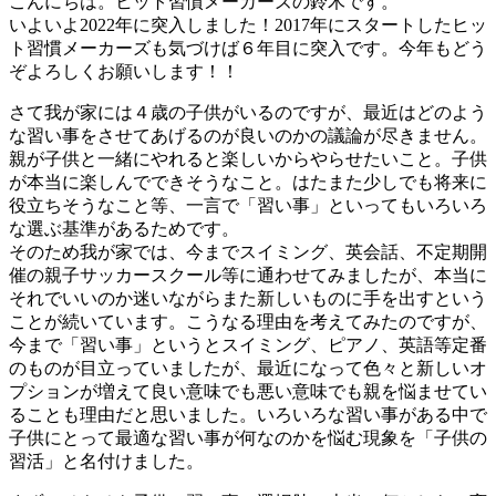
こんにちは。ヒット習慣メーカーズの鈴木です。
いよいよ2022年に突入しました！2017年にスタートしたヒッ
ト習慣メーカーズも気づけば６年目に突入です。今年もどう
ぞよろしくお願いします！！
さて我が家には４歳の子供がいるのですが、最近はどのよう
な習い事をさせてあげるのが良いのかの議論が尽きません。
親が子供と一緒にやれると楽しいからやらせたいこと。子供
が本当に楽しんでできそうなこと。はたまた少しでも将来に
役立ちそうなこと等、一言で「習い事」といってもいろいろ
な選ぶ基準があるためです。
そのため我が家では、今までスイミング、英会話、不定期開
催の親子サッカースクール等に通わせてみましたが、本当に
それでいいのか迷いながらまた新しいものに手を出すという
ことが続いています。こうなる理由を考えてみたのですが、
今まで「習い事」というとスイミング、ピアノ、英語等定番
のものが目立っていましたが、最近になって色々と新しいオ
プションが増えて良い意味でも悪い意味でも親を悩ませてい
ることも理由だと思いました。いろいろな習い事がある中で
子供にとって最適な習い事が何なのかを悩む現象を「子供の
習活」と名付けました。