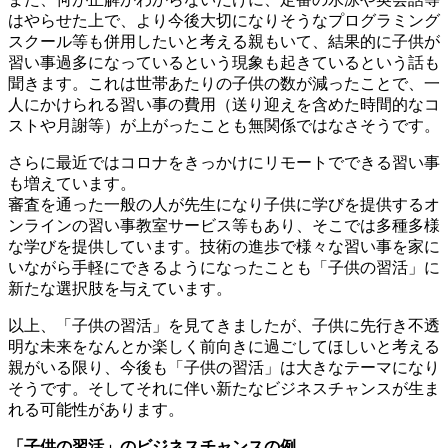
はやらせた上で、より今後大切になりそうなプログラミング
スクール等も併用したいと考える親もいて、結果的に子供が
習い事過多になっているという現象も起きているという話も
聞きます。これは世帯あたりの子供の数が減ったことで、一
人にかけられる習い事の費用（送り迎えを含めた時間的なコ
ストや月謝等）が上がったことも無関係ではなさそうです。
さらに最近ではコロナをきっかけにリモートでできる習い事
も増えています。
審査を通った一般の人が先生になり子供に学びを提供するオ
ンラインの習い事教室サービス等もあり、そこでは多種多様
な学びを提供しています。技術の進歩で様々な習い事を家に
いながら手軽にできるようになったことも「子供の習活」に
新たな選択肢を与えています。
以上、「子供の習活」を見てきましたが、子供に先行き不透
明な未来をなんとか楽しく前向きに過ごしてほしいと考える
親がいる限り、今後も「子供の習活」は大きなテーマになり
そうです。そしてそれに伴い新たなビジネスチャンスが生ま
れる可能性があります。
「子供の習活」のビジネスチャンスの例