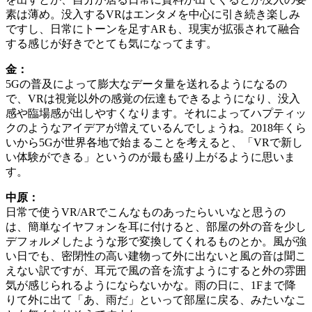
素は薄め。没入するVRはエンタメを中心に引き続き楽しみ
ですし、日常にトーンを足すARも、現実が拡張されて融合
する感じが好きでとても気になってます。
金：
5Gの普及によって膨大なデータ量を送れるようになるの
で、VRは視覚以外の感覚の伝達もできるようになり、没入
感や臨場感が出しやすくなります。それによってハプティッ
クのようなアイデアが増えているんでしょうね。2018年くら
いから5Gが世界各地で始まることを考えると、「VRで新し
い体験ができる」というのが最も盛り上がるように思いま
す。
中原：
日常で使うVR/ARでこんなものあったらいいなと思うの
は、簡単なイヤフォンを耳に付けると、部屋の外の音を少し
デフォルメしたような形で変換してくれるものとか。風が強
い日でも、密閉性の高い建物って外に出ないと風の音は聞こ
えない訳ですが、耳元で風の音を流すようにすると外の雰囲
気が感じられるようにならないかな。雨の日に、1Fまで降
りて外に出て「あ、雨だ」といって部屋に戻る、みたいなこ