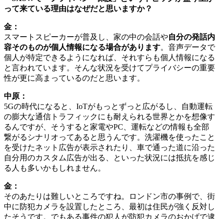
って来ている理由はなぜだと思いますか？
金：
スマートスピーカーが普及し、家の中の会話や
自分の発話内
容そのものが個人情報になる場合があります
。音声データで
個人が特定できるようになれば、それすらも個人情報になる
と言われています。そんな状況を受けてプライバシーの重要
性が更に高まっているのだと思います。
中原：
5Gの時代になると、IoTがもっとずっと広がるし、自動運転
の膨大な通信トラフィックにも耐えられる世界とかを想像す
るんですが、そうすると家電やPC、運転などの情報も全部
繋がるシナリオってあると思うんです。洗濯機を使ったこと
を受けたネット広告が表示されたり、車で通った道に沿った
自分用のカスタム広告が出る、といった状況には抵抗を感じ
る人も多いかもしれません。
金：
そのあたりは難しいところですね。ロンドン市の事例で、街
中に防犯カメラを設置したところ、最初は住民が強く反対し
たそうです。でもある事件の犯人が防犯カメラのおかげで逮