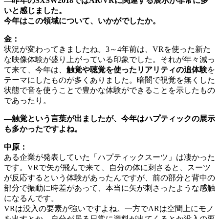
―昨年のSXSW2018ではAR/VRに関連する展示が非常に多
いと感じました。
今年はこの領域について、いかがでしたか。
金：
状況が変わってきましたね。3～4年前は、VRを使った新た
な映像体験が盛り上がっている印象でした。それが年々減っ
て来て、今年は、
触覚や聴覚を使ったリアリティの追体験
を
テーマにしたものが多くありました。暗闇で視覚を無くした
状態で音を使うことで豊かな体験ができることを示したもの
であったり。
―触覚という言葉が出ましたが、今年はハプティックの展示
も多かったですよね。
中原：
ある企業が発表していた「ハプティックスーツ」は凄かった
です。VRで矢が飛んで来て、自分の体に刺さると、スーツ
が反応するという体験があったんですが、前の部分と背中の
部分で振動に時差があって、本当に矢が刺さったような感触
になるんです。
VRは没入の要素が強いですよね。一方でARは空間上にモノ
を出すとか、自分が居る日常に資料が出てくるとか没入の要