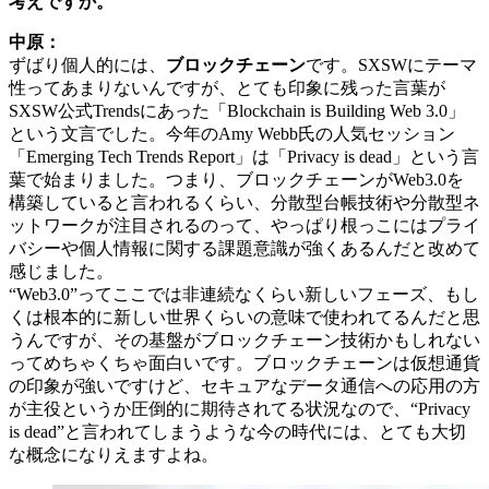
考えですか。
中原：
ずばり個人的には、
ブロックチェーン
です。SXSWにテーマ
性ってあまりないんですが、とても印象に残った言葉が
SXSW公式Trendsにあった「Blockchain is Building Web 3.0」
という文言でした。今年のAmy Webb氏の人気セッション
「Emerging Tech Trends Report」は「Privacy is dead」という言
葉で始まりました。つまり、ブロックチェーンがWeb3.0を
構築していると言われるくらい、分散型台帳技術や分散型ネ
ットワークが注目されるのって、やっぱり根っこにはプライ
バシーや個人情報に関する課題意識が強くあるんだと改めて
感じました。
“Web3.0”ってここでは非連続なくらい新しいフェーズ、もし
くは根本的に新しい世界くらいの意味で使われてるんだと思
うんですが、その基盤がブロックチェーン技術かもしれない
ってめちゃくちゃ面白いです。ブロックチェーンは仮想通貨
の印象が強いですけど、セキュアなデータ通信への応用の方
が主役というか圧倒的に期待されてる状況なので、“Privacy
is dead”と言われてしまうような今の時代には、とても大切
な概念になりえますよね。