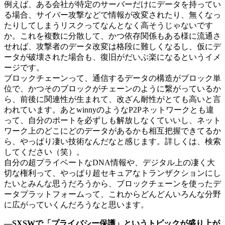
例えば、ある会社が特定のサーバーだけにデータを持ってい
る場合、サイバー攻撃などで情報が改変されたり、無くなっ
たりしてしまうリスクってなんとなく高そうじゃないです
か。これを複数に分散して、かつ依存関係もある様に流通さ
せれば、攻撃者のデータ改変は格段に難しくなるし、仮にデ
ータが破壊された場合も、復旧がだいぶ楽になるというイメ
ージです。
ブロックチェーンって、通信するデータの構造がブロック単
位で、かつそのブロックがチェーンのように繋がっているか
ら、前後に関連性が生まれて、改ざん耐性がとても高いと言
われています。あとwinnyのようなP2Pネットワークとも違
って、自分のポートを必ずしも解放しなくていいし、ネット
ワーク上のどこにどのデータがあるかも相互把握できてるか
ら、やっぱり凄い技術なんだなと感じます。詳しくは、検索
してください（笑）。
自分の超プライベートなDNA情報や、デジタル上の凄く大
切な権利って、やっぱり超セキュアなトランザクションにし
たいとみんな思うだろうから、ブロックチェーンを使ったデ
ータプラットフォームって、これからどんどんいろんな分野
に広がっていくんだろうなと思います。
―SXSWで「プライバシー保護」というトピックが盛り上が