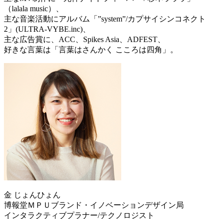
（lalala music）、
主な音楽活動にアルバム「”system”/カプサイシンコネクト
2」(ULTRA-VYBE.inc)、
主な広告賞に、ACC、Spikes Asia、ADFEST、
好きな言葉は「言葉はさんかく こころは四角」。
金 じょんひょん
博報堂ＭＰＵブランド・イノベーションデザイン局
インタラクティブプラナー/テクノロジスト