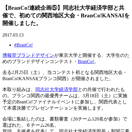
【BranCo!連続企画⑤】同志社大学経済学部と共
催で、初めての関西地区大会・BranCo!KANSAIを
開催しました。
2017.03.13
#BranCo!
博報堂ブランドデザイン
が東京大学と開催する、大学生のた
めのブランドデザインコンテスト・
BranCo!
。
去る2月25日（土）、当コンテスト初となる関西地区大会・
BranCo!KANSAI(ブランコ関西）が開催されました。
本取り組みは、
同志社大学経済学部
との共催で行われたも
の。ブランコ関西の最優秀チームは、3月18日（土）に実施
予定のBranCo!ファイナルイベントに参加し、関西代表とし
て本選決勝でプレゼンテーションを実施します。
会場に集結したのは、書類審査（26チーム120名が参加）で
選ばれた、６チーム26名。
冒頭、主催者を代表して、同志社大学経済学部長・新関三希