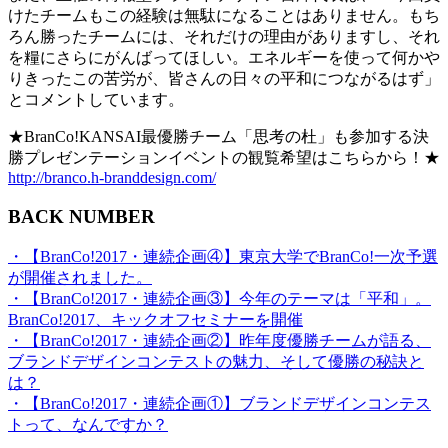
けたチームもこの経験は無駄になることはありません。もち
ろん勝ったチームには、それだけの理由がありますし、それ
を糧にさらにがんばってほしい。エネルギーを使って何かや
りきったこの苦労が、皆さんの日々の平和につながるはず」
とコメントしています。
★BranCo!KANSAI最優勝チーム「思考の杜」も参加する決
勝プレゼンテーションイベントの観覧希望はこちらから！★
http://branco.h-branddesign.com/
BACK NUMBER
・【BranCo!2017・連続企画④】東京大学でBranCo!一次予選
が開催されました。
・【BranCo!2017・連続企画③】今年のテーマは「平和」。
BranCo!2017、キックオフセミナーを開催
・【BranCo!2017・連続企画②】昨年度優勝チームが語る、
ブランドデザインコンテストの魅力、そして優勝の秘訣と
は？
・【BranCo!2017・連続企画①】ブランドデザインコンテス
トって、なんですか？