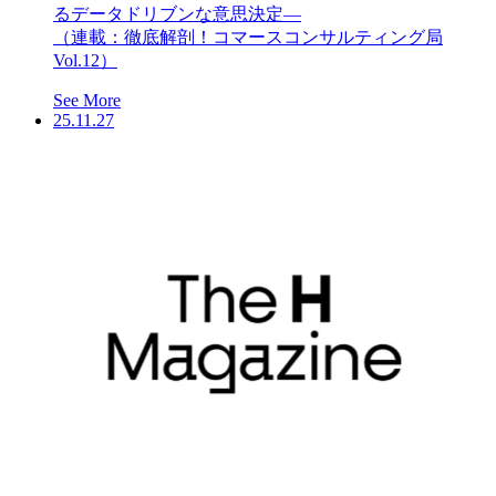
るデータドリブンな意思決定―
（連載：徹底解剖！コマースコンサルティング局
Vol.12）
See More
25.11.27