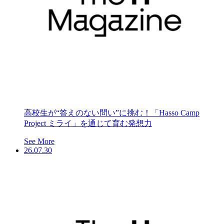
高校生が“答えのない問い”に挑む！「Hasso Camp
Project ミライ」を通じて育む発想力
See More
26.07.30