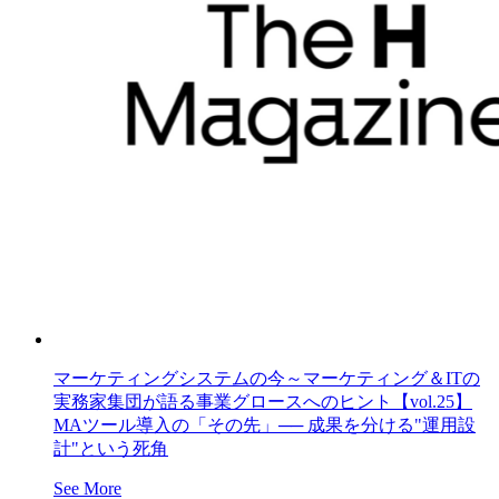
マーケティングシステムの今～マーケティング＆ITの
実務家集団が語る事業グロースへのヒント【vol.25】
MAツール導入の「その先」── 成果を分ける"運用設
計"という死角
See More