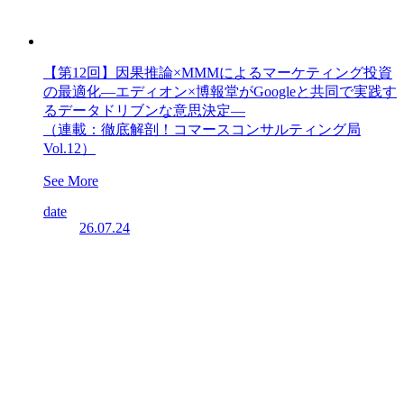
【第12回】因果推論×MMMによるマーケティング投資
の最適化―エディオン×博報堂がGoogleと共同で実践す
るデータドリブンな意思決定―
（連載：徹底解剖！コマースコンサルティング局
Vol.12）
See More
date
26.07.24