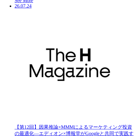
See More
26.07.24
【第12回】因果推論×MMMによるマーケティング投資
の最適化―エディオン×博報堂がGoogleと共同で実践す