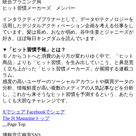
統合プラニング局
ヒット習慣メーカーズ メンバー
インタラクティブプラナーとして、データやテクノロジーを
活用したデジタルアクティベーション企画を考える仕事をし
ています。髪は長め。おなか弱め。谷中生姜とジャニーズが
好き。ほぼ毎日キングダムを読んでいます。
▼「ヒット習慣予報」とは？
モノからコトへと消費のあり方が変わりゆく中で、「ヒット
商品」よりも「ヒット習慣」を生み出していこう、と鼻息荒
く立ち上がった「ヒット習慣メーカーズ」が展開する連載コ
ラム。
感度の高いユーザーのソーシャルアカウントや購買データの
分析、情報鮮度が高い複数のメディアの人気記事などを分析
し、これから来そうなヒット習慣を予測するという、あたら
しくも大胆なチャレンジです。
Xでシェア
Facebookでシェア
The H Magazineトップ
Page Top
博報堂広報室SNS