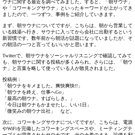
ウナに関する最近を調べてみました。すると、「朝サウナ」
や「コワーキングサウナ」といったキーワードが上がってき
ましたので、一つずつ、事例をご紹介していきます。
まず、朝サウナについてですが、こちらは、朝から営業して
いる銭湯へ行き、サウナに入ってから会社に出勤するという
新習慣です。数年前から朝活が話題になっていましたが、そ
の朝活の一つと言ってもいいかと思います。
Twitterで、朝サウナをソーシャルリスニングで確認してみて
も、朝サウナに関する投稿が多くみられ、さらには、「朝ウ
ナ」と言葉を略して使っている人が散見されました。
投稿例：
「朝ウナをキメました。爽快爽快!!」
「朝ウナを終え、仕事へGo」
「最高の朝ウナ。すばらしき。」
「今日は朝ウナもかませたし、いい1日」
「微笑みの朝ウナ出社」 など。
次に、コワーキングサウナについてですが、こちらは、電源
やWiFiを完備したコワーキングスペースや、ミーティングテ
ーブルが用意されたサウナです。サウナ着のまま、設備を利