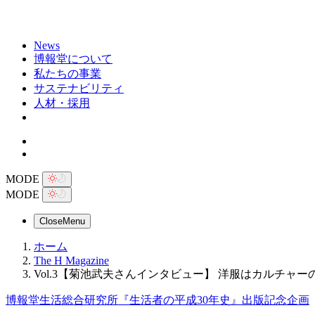
News
博報堂について
私たちの事業
サステナビリティ
人材・採用
MODE
MODE
Close
Menu
ホーム
The H Magazine
Vol.3【菊池武夫さんインタビュー】 洋服はカルチャ
博報堂生活総合研究所『生活者の平成30年史』出版記念企画