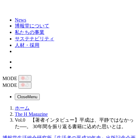
News
博報堂について
私たちの事業
サステナビリティ
人材・採用
MODE
MODE
Close
Menu
ホーム
The H Magazine
Vol.0 【著者インタビュー】平成は、平静ではなかっ
た──。 30年間を振り返る書籍に込めた思いとは。
博報堂生活総合研究所『生活者の平成30年史』出版記念企画