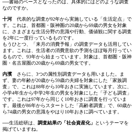
──書籍のベースとなったのは、具体的にはどのような調査
なのですか。
十河
代表的な調査が92年から実施している「生活定点」で
す。これは、首都圏・阪神圏の20歳から69歳の男女を対象
に、さまざまな生活分野の意識や行動、価値観に関する調査
を2年に一度行っているものです。
もうひとつ、「来月の消費予報」の調査データも活用してい
ます。これは、生活者の消費意欲の予測をほぼ毎月行ってい
るもので、93年から始まっています。対象は、首都圏・阪神
圏・名古屋圏の20歳から69歳の男女です。
内濱
さらに、3つの属性別調査データも用いました。ま
ず、妻の年齢が20歳から59歳の夫婦を対象にした「家族調
査」で、これは88年から10年おきに実施しています。次に、
小学4年生から中学2年生の男女を対象にした「子ども調査」
です。これは97年から同じく10年おきに調査を行っていま
す。最後が86年からスタートした「高齢者調査」で、60歳か
ら74歳の男女の意識をやはり10年おきに調べています。
──生活総研は、
調査結果の「社会資産化」
というテーマを
掲げていますね。