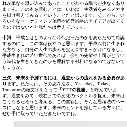
れが単なる思い込みであったことがわかる場合が少なくあり
ません。この本を読むことは、いわば「生活者をみるメガネ
を掛け替えてみる」ということだと思います。そこから、い
ろいろなマーケティング施策や経営戦略のアイデアが出てく
るのではないかと私たちは考えています。
十河
平成とはどのような時代だったのかをあらためて確認
するのにも、この本は役立つと思います。平成以前に生まれ
た方なら、自分の人生の歩みを捉え直すきっかけになるし、
平成生まれの若い世代であれば、会社の先輩や上司がどうい
う時代を生きてきたのかを理解する材料になるのではないで
しょうか。
三矢
未来を予測するには、過去からの流れをみる必要があ
ります。
私たちは、その思考法を、Yesterday、Today、
Tomorrowの頭文字をとって
「YTTの視座」
と呼んでいま
す。過去をみて、現在までの変化のベクトルを捉え、未来は
こうなるだろうと考える。この書籍は、そんな思考法のベー
スにもなると思います。未来のヒントを探している方々に、
ぜひ手に取っていただきたいですね。