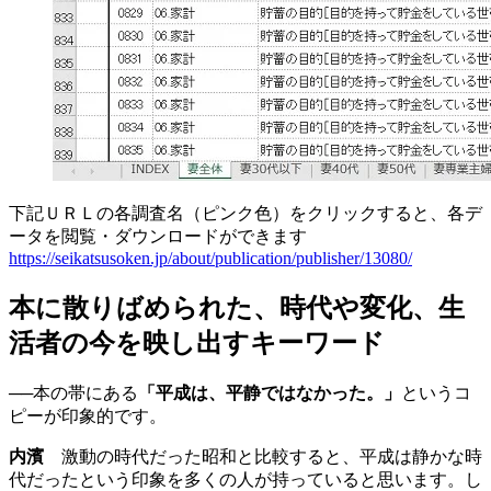
下記ＵＲＬの各調査名（ピンク色）をクリックすると、各デ
ータを閲覧・ダウンロードができます
https://seikatsusoken.jp/about/publication/publisher/13080/
本に散りばめられた、時代や変化、生
活者の今を映し出すキーワード
──本の帯にある
「平成は、平静ではなかった。」
というコ
ピーが印象的です。
内濱
激動の時代だった昭和と比較すると、平成は静かな時
代だったという印象を多くの人が持っていると思います。し