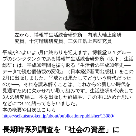
左から、博報堂生活総合研究所 内濱大輔上席研
究員、十河瑠璃研究員、三矢正浩上席研究員
平成がいよいよ5月に終わりを迎えます。博報堂ＤＹグルー
プのシンクタンクである博報堂生活総合研究所（以下、生活
総研）は、平成30年間を振り返る『生活者の平成30年史──
データで読む価値観の変化』（日本経済新聞出版社）をこの
2月に出版しました。平成とは果たしてどういう時代だった
のか──。それを読み解くことは、これからの新しい時代を
見通すために欠かせない取り組みです。生活総研を代表して
3人の研究員に、本を出版した経緯や、この本に込めた思い
などについて語ってもらいました。
本の概要や目次はこちら
https://seikatsusoken.jp/about/publication/publisher/13080/
長期時系列調査を「社会の資産」に