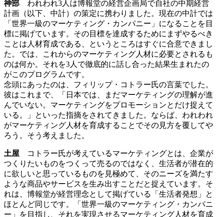
神部
われわれ3人は博報堂の経営企画局で自社の中期経営
計画（以下、中計）の策定に携わりました。現在の中計では
「世界一級のマーケティング・カンパニー」になることを目
標に掲げています。その目標を達成するためにまずやるべき
ことは人材育成である、というところはすぐに合意できまし
た。では、これからのマーケティング人材に必要とされるも
のは何か。それを3人で徹底的に話し合った結果生まれたの
がこのプログラムです。
念頭にあったのは、フィリップ・コトラー氏の言葉でした。
彼はこれまで、「日本では、まだマーケティングの理解が進
んでいない。マーケティングをプロモーションとだけ捉えて
いる。」といった指摘をされてきました。ならば、われわれ
がマーケティング人材を育成することでその見方を覆してや
ろう。そう考えました。
土屋
コトラー氏が考えているマーケティングとは、企業が
つくりたいものをつくって売るのではなく、生活者が潜在的
に欲しいと思っているものを見極めて、そのニーズを満たす
ような商品やサービスを生み出すことだと捉えています。そ
れは、博報堂が経営理念として掲げている「生活者発想」と
ほとんど同じです。「世界一級のマーケティング・カンパニ
ー」を目指し、それを実現させるマーケティング人材を育成