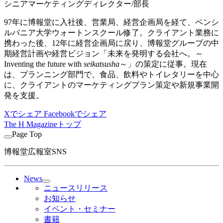
シニアマーケティングディレクター/部長
97年に博報堂に入社後、営業局、経営企画局を経て、ペンシ
ルバニア大学ウォートンスクール修了。クライアント業務に
携わった後、12年に経営企画局に戻り、博報堂グループの中
期経営計画や経営ビジョン「未来を発明する会社へ。～
Inventing the future with
seikatsusha
～」の策定に従事。現在
は、プランニング部門で、食品、飲料やトイレタリーを中心
に、クライアントのマーケティングプラン策定や新規事業開
発を支援。
Xでシェア
Facebookでシェア
The H Magazineトップ
Page Top
博報堂広報室SNS
News
ニュースリリース
お知らせ
イベント・セミナー
書籍