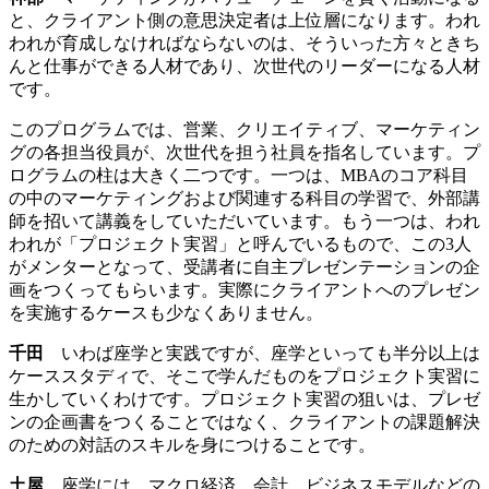
と、クライアント側の意思決定者は上位層になります。われ
われが育成しなければならないのは、そういった方々ときち
んと仕事ができる人材であり、次世代のリーダーになる人材
です。
このプログラムでは、営業、クリエイティブ、マーケティン
グの各担当役員が、次世代を担う社員を指名しています。プ
ログラムの柱は大きく二つです。一つは、MBAのコア科目
の中のマーケティングおよび関連する科目の学習で、外部講
師を招いて講義をしていただいています。もう一つは、われ
われが「プロジェクト実習」と呼んでいるもので、この3人
がメンターとなって、受講者に自主プレゼンテーションの企
画をつくってもらいます。実際にクライアントへのプレゼン
を実施するケースも少なくありません。
千田
いわば座学と実践ですが、座学といっても半分以上は
ケーススタディで、そこで学んだものをプロジェクト実習に
生かしていくわけです。プロジェクト実習の狙いは、プレゼ
ンの企画書をつくることではなく、クライアントの課題解決
のための対話のスキルを身につけることです。
土屋
座学には、マクロ経済、会計、ビジネスモデルなどの