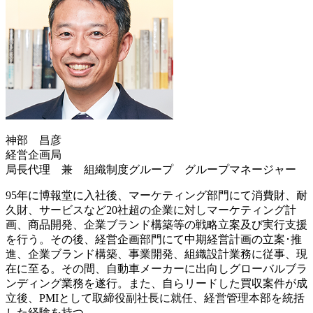
神部 昌彦
経営企画局
局長代理 兼 組織制度グループ グループマネージャー
95年に博報堂に入社後、マーケティング部門にて消費財、耐
久財、サービスなど20社超の企業に対しマーケティング計
画、商品開発、企業ブランド構築等の戦略立案及び実行支援
を行う。その後、経営企画部門にて中期経営計画の立案･推
進、企業ブランド構築、事業開発、組織設計業務に従事、現
在に至る。その間、自動車メーカーに出向しグローバルブラ
ンディング業務を遂行。また、自らリードした買収案件が成
立後、PMIとして取締役副社長に就任、経営管理本部を統括
した経験を持つ。