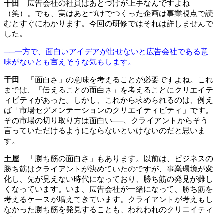
千田
広告会社の社員はあとづけが上手なんですよね
（笑）。でも、実はあとづけでつくった企画は事業視点で読
むとすぐにわかります。今回の研修ではそれは許しませんで
した。
──一方で、面白いアイデアが出せないと広告会社である意
味がないとも言えそうな気もします。
千田
「面白さ」の意味を考えることが必要ですよね。これ
までは、「伝えることの面白さ」を考えることにクリエイテ
ィビティがあった。しかし、これから求められるのは、例え
ば「市場セグメンテーションのクリエイティビティ」です。
その市場の切り取り方は面白い──。クライアントからそう
言っていただけるようにならないといけないのだと思いま
す。
土屋
「勝ち筋の面白さ」もあります。以前は、ビジネスの
勝ち筋はクライアントが決めていたのですが、事業環境が変
化し、先が見えない時代になっており、勝ち筋の発見が難し
くなっています。いま、広告会社が一緒になって、勝ち筋を
考えるケースが増えてきています。クライアントが考えもし
なかった勝ち筋を発見することも、われわれのクリエイティ