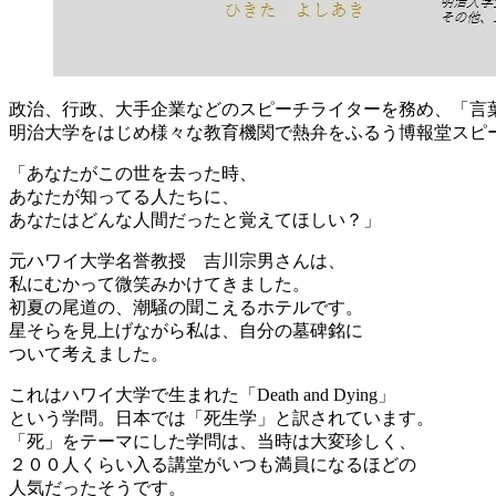
政治、行政、大手企業などのスピーチライターを務め、「言
明治大学をはじめ様々な教育機関で熱弁をふるう博報堂スピ
「あなたがこの世を去った時、
あなたが知ってる人たちに、
あなたはどんな人間だったと覚えてほしい？」
元ハワイ大学名誉教授 吉川宗男さんは、
私にむかって微笑みかけてきました。
初夏の尾道の、潮騒の聞こえるホテルです。
星そらを見上げながら私は、自分の墓碑銘に
ついて考えました。
これはハワイ大学で生まれた「Death and Dying」
という学問。日本では「死生学」と訳されています。
「死」をテーマにした学問は、当時は大変珍しく、
２００人くらい入る講堂がいつも満員になるほどの
人気だったそうです。