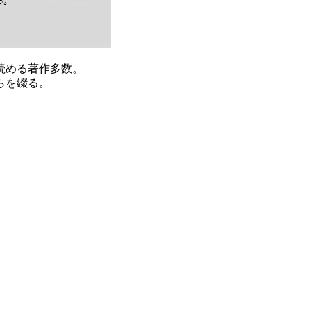
読める著作多数。
らを綴る。