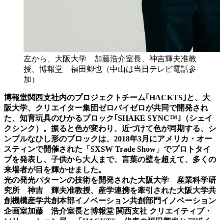
左から、大阪大学 加藤浩介室長、神吉輝夫准教
授、博報堂 福田卿也（中山は当日テレビ電話参
加）
博報堂関西支社内のプロジェクトチーム｢HACKTS｣と、大
阪大学、クリエイター集団ゼロバイゼロが共同で開発され
た、知育玩具のひかるブロック｢SHAKE SYNC™｣（シェイ
クシンク）。振ると色が変わり、近づけて色が同期する、シ
ンプルなひし形のブロックは、2018年3月にアメリカ・オー
スティンで開催された「SXSW Trade Show」でプロトタイ
プを発表し、子供から大人まで、言葉の壁を超えて、多くの
来場者が目を輝かせました。
光の発光パターンの技術を開発された大阪大学 産業科学研
究所 神吉 輝夫准教授、産学連携を牽引された大阪大学共
創機構産学共創本部イノベーション共創部門イノベーション
企画室加藤 浩介室長と博報堂 関⻄⽀社 クリエイティブ・