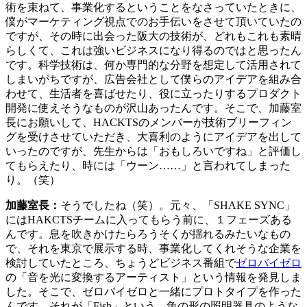
術を束ねて、事業化するということをなさっていたときに、
僕がマーケティング視点でのお手伝いをさせて頂いていたの
ですが、その時に出会った阪大の技術が、どれもこれも素晴
らしくて、これは強いビジネスになり得るのではと思ったん
です。科学技術は、何か専門的な分野を想定して活用されて
しまいがちですが、広告会社として僕らのアイデアを組み合
わせて、生活者を喜ばせたり、役に立ったりするプロダクト
開発に使えそうなものが沢山あったんです。そこで、加藤室
長にお願いして、HACKTSのメンバーが技術ブリーフィン
グを受けさせていただき、大喜利のようにアイデアを出して
いったのですが、先生からは「おもしろいですね」と評価し
てもらえたり、時には「ウーン……」と言われてしまった
り。（笑）
加藤室長：
そうでしたね（笑）。元々、「SHAKE SYNC」
にはHAKCTSチームに入ってもらう前に、１フェーズある
んです。息を吹きかけたらろうそくが揺れるみたいなもの
で、それを東京で展示する時、事業化してくれそうな企業を
検討していたところ、ちょうどビジネス番組で
ゼロバイゼロ
の「音を光に変換するアーティスト」という情報を発見しま
した。そこで、ゼロバイゼロと一緒にプロトタイプを作った
んです。それが「Fish」という、魚の形の照明器具のような