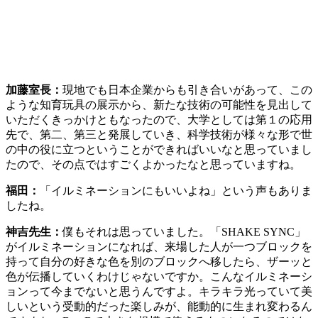
加藤室長：
現地でも日本企業からも引き合いがあって、この
ような知育玩具の展示から、新たな技術の可能性を見出して
いただくきっかけともなったので、大学としては第１の応用
先で、第二、第三と発展していき、科学技術が様々な形で世
の中の役に立つということができればいいなと思っていまし
たので、その点ではすごくよかったなと思っていますね。
福田：
「イルミネーションにもいいよね」という声もありま
したね。
神吉先生：
僕もそれは思っていました。「SHAKE SYNC」
がイルミネーションになれば、来場した人が一つブロックを
持って自分の好きな色を別のブロックへ移したら、ザーッと
色が伝播していくわけじゃないですか。こんなイルミネーシ
ョンって今までないと思うんですよ。キラキラ光っていて美
しいという受動的だった楽しみが、能動的に生まれ変わるん