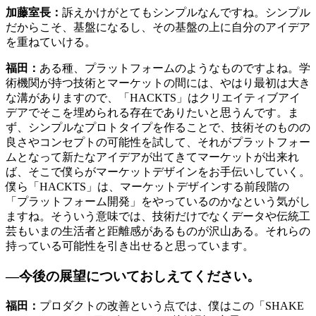
加藤室長：
訴えかけがとてもシンプルなんですね。シンプル
だからこそ、基盤になるし、その基盤の上に自分のアイデア
を重ねていける。
福田：
ある種、プラットフォームのようなものですよね。学
術機関が持つ技術とマーケットの間には、やはり最初は大き
な溝がありますので、「HACKTS」はクリエイティブアイ
デアでそこを埋められる存在でありたいと思うんです。ま
ず、シンプルなプロトタイプを作ることで、技術そのものの
良さやコンセプトの可能性を試して、それがプラットフォー
ムとなって新たなアイデアが出てきてマーケットが出来れ
ば、そこで僕らがマーケットデザインをお手伝いしていく。
僕ら「HACKTS」は、マーケットデザインする前段階の
「プラットフォーム開発」をやっているのかなという気がし
ますね。そういう意味では、技術だけでなくデータや伝統工
芸もいまの生活者と距離感があるものが沢山ある。それらの
持っている可能性を引き出せると思っています。
―今後の展望についておしえてください。
福田：
プロダクトの改善という点では、僕はこの「SHAKE