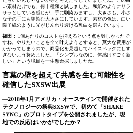
たらいいんじゃないか等と考えたりしていましたね。この白
い素材だけでも、何十種類と試しました。和紙のようにサラ
サラとしている感じが、手に馴染みますし、大きさも、小さ
な子の手にも馴染む大きさにしています。素材の色は、白い
障子紙のように光がじんわり透ける乳白を選んでいます。
福田：
1個あたりのコストを抑えるという点も難しかったで
すね。やりたいことを全て叶えようとすると、莫大な費用が
かかってしまうので、商品化を見越してハイスペックにしす
ぎないよう努めました。「シンプルなのに、体感はすごく新
しい」という境目を一生懸命探しましたね。
言葉の壁を超えて共感を生む可能性を
確信したSXSW出展
―2018年3月アメリカ・オースティンで開催された
テクノロジーの祭典SXSWで、初めて「SHAKE
SYNC」のプロトタイプを公開されましたが、現
地での反応はいかがでしたか？