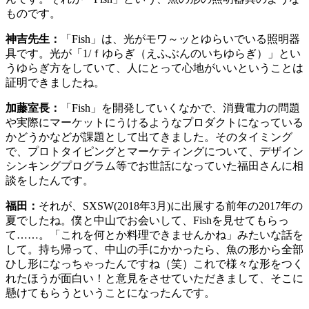
ものです。
神吉先生：
「Fish」は、光がモワ～ッとゆらいでいる照明器
具です。光が「1/ｆゆらぎ（えふぶんのいちゆらぎ）」とい
うゆらぎ方をしていて、人にとって心地がいいということは
証明できましたね。
加藤室長：
「Fish」を開発していくなかで、消費電力の問題
や実際にマーケットにうけるようなプロダクトになっている
かどうかなどが課題として出てきました。そのタイミング
で、プロトタイピングとマーケティングについて、デザイン
シンキングプログラム等でお世話になっていた福田さんに相
談をしたんです。
福田：
それが、SXSW(2018年3月)に出展する前年の2017年の
夏でしたね。僕と中山でお会いして、Fishを見せてもらっ
て……。「これを何とか料理できませんかね」みたいな話を
して。持ち帰って、中山の手にかかったら、魚の形から全部
ひし形になっちゃったんですね（笑）これで様々な形をつく
れたほうが面白い！と意見をさせていただきまして、そこに
懸けてもらうということになったんです。