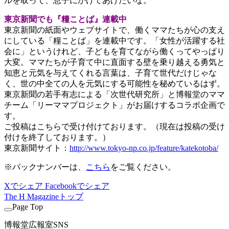
ルを取って、息子にかけてあげたいな。
東京新聞でも『糧ことば』連載中
東京新聞の紙面やウェブサイトで、働くママたちが心の支え
にしている「糧ことば」を連載中です。「女性が活躍する社
会に」というけれど、子どもを育てながら働くってやっぱり
大変。ママたちが子育て中に直面する壁を乗り越える勇気と
知恵と元気を与えてくれる言葉は、子育て世代だけじゃな
く、世の中全ての人を元気にする可能性を秘めているはず。
東京新聞の若手有志による「次世代研究所」と博報堂のママ
チーム「リーママプロジェクト」がお届けするコラボ企画で
す。
ご投稿はこちらで受け付けております。（現在は投稿の受け
付けを終了しております。）
東京新聞サイト：
http://www.tokyo-np.co.jp/feature/katekotoba/
※バックナンバーは、
こちら
をご覧ください。
Xでシェア
Facebookでシェア
The H Magazineトップ
Page Top
博報堂広報室SNS