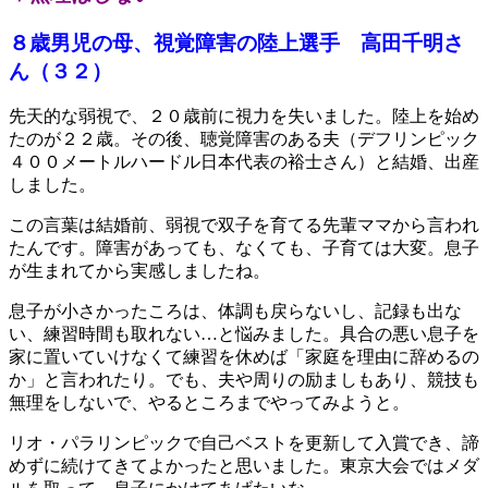
８歳男児の母、視覚障害の陸上選手 高田千明さ
ん（３２）
先天的な弱視で、２０歳前に視力を失いました。陸上を始め
たのが２２歳。その後、聴覚障害のある夫（デフリンピック
４００メートルハードル日本代表の裕士さん）と結婚、出産
しました。
この言葉は結婚前、弱視で双子を育てる先輩ママから言われ
たんです。障害があっても、なくても、子育ては大変。息子
が生まれてから実感しましたね。
息子が小さかったころは、体調も戻らないし、記録も出な
い、練習時間も取れない…と悩みました。具合の悪い息子を
家に置いていけなくて練習を休めば「家庭を理由に辞めるの
か」と言われたり。でも、夫や周りの励ましもあり、競技も
無理をしないで、やるところまでやってみようと。
リオ・パラリンピックで自己ベストを更新して入賞でき、諦
めずに続けてきてよかったと思いました。東京大会ではメダ