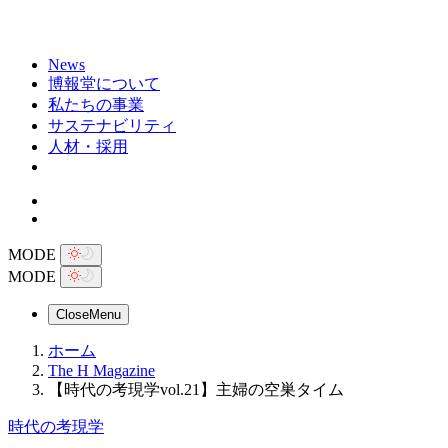
News
博報堂について
私たちの事業
サステナビリティ
人材・採用
MODE
MODE
Close
Menu
ホーム
The H Magazine
【時代の考現学vol.21】主婦の空巣タイム
時代の考現学