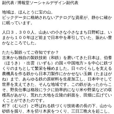
副代表 / 博報堂ソーシャルデザイン副代表
地域は、ほんとうに宝の山。
ビックデータに格納されないアナログな資産が、静かに確か
に眠っています。
人口３，３００人、山あいの小さな小さなまち日野町は、い
まから１００年ほど前まで日本中を牽引していた、賑わい豊
かなところでした。
たたら製鉄ってご存知ですか？
古来から独自の製鉄技術（和鉄）を磨いてきた日本は、伯耆
（ほうき）・出雲（いずも）の国＜中国地方＞を中心に鉄づ
くりのまちとして繁栄を極めました。日々のくらしを支える
農機具を作る鉄から日本刀製作にかかせない玉鋼（たまはが
ね）まで、あらゆる鉄の原材料を生産加工し、日本中そして
世界を支えてきた、そんな地域です。この鉄があったからこ
そ、野良仕事は格段にラクに効率的になり米や野菜などの収
穫高があがり、荒れた大地を丘陵の斜面を、田畑に広げてい
くことができたのです。
村下（むらげ）と呼ばれる鉄づくり技術者の長の下、山から
砂鉄を掘り、木を切り木炭をつくり、三日三晩火を起こし、