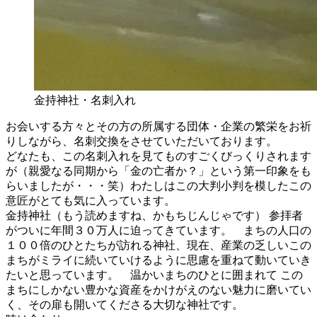
金持神社・名刺入れ
お会いする方々とその方の所属する団体・企業の繁栄をお祈
りしながら、名刺交換をさせていただいております。
どなたも、この名刺入れを見てものすごくびっくりされます
が（親愛なる同期から「金の亡者か？」という第一印象をも
らいましたが・・・笑）わたしはこの大判小判を模したこの
意匠がとても気に入っています。
金持神社（もう読めますね、かもちじんじゃです） 参拝者
がついに年間３０万人に迫ってきています。 まちの人口の
１００倍のひとたちが訪れる神社、現在、産業の乏しいこの
まちがミライに続いていけるように思慮を重ねて動いていき
たいと思っています。 温かいまちのひとに囲まれて この
まちにしかない豊かな資産をかけがえのない魅力に磨いてい
く、その扉も開いてくださる大切な神社です。