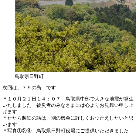
鳥取県日野町
次回は、７５の島 です
＊１０月２１日１４：０７ 鳥取県中部で大きな地震が発生
いたしました 被災者のみなさまには心よりお見舞い申し上
げます
＊たたら製鉄の話は、別の機会に詳しくおつたえしたいと思
います
＊写真①②④：鳥取県日野町役場にご提供いただきました