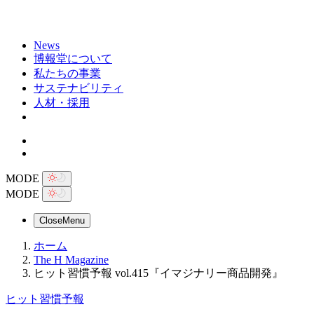
News
博報堂について
私たちの事業
サステナビリティ
人材・採用
MODE
MODE
Close
Menu
ホーム
The H Magazine
ヒット習慣予報 vol.415『イマジナリー商品開発』
ヒット習慣予報