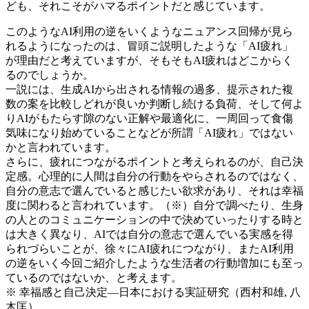
ども、それこそがハマるポイントだと感じています。
このようなAI利用の逆をいくようなニュアンス回帰が見ら
れるようになったのは、冒頭ご説明したような「AI疲れ」
が理由だと考えていますが、そもそもAI疲れはどこからく
るのでしょうか。
一説には、生成AIから出される情報の過多、提示された複
数の案を比較しどれが良いか判断し続ける負荷、そして何よ
りAIがもたらす隙のない正解や最適化に、一周回って食傷
気味になり始めていることなどが所謂「AI疲れ」ではない
かと言われています。
さらに、疲れにつながるポイントと考えられるのが、自己決
定感。心理的に人間は自分の行動をやらされるのではなく、
自分の意志で選んでいると感じたい欲求があり、それは幸福
度に関わると言われています。（※）自分で調べたり、生身
の人とのコミュニケーションの中で決めていったりする時と
は大きく異なり、AIでは自分の意志で選んでいる実感を得
られづらいことが、徐々にAI疲れにつながり、またAI利用
の逆をいく今回ご紹介したような生活者の行動増加にも至っ
ているのではないか、と考えます。
※ 幸福感と自己決定―日本における実証研究（西村和雄, 八
木匡）