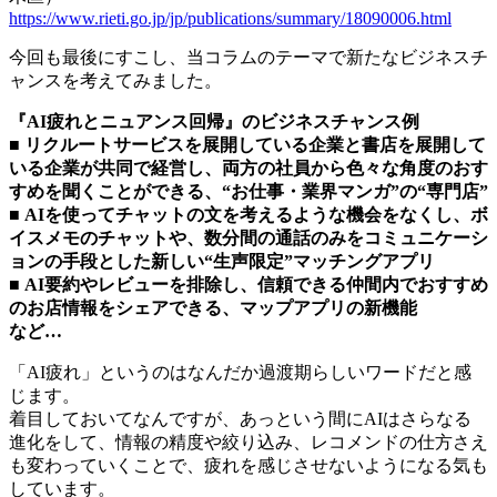
https://www.rieti.go.jp/jp/publications/summary/18090006.html
今回も最後にすこし、当コラムのテーマで新たなビジネスチ
ャンスを考えてみました。
『AI疲れとニュアンス回帰』のビジネスチャンス例
■
リクルートサービスを展開している企業と書店を展開して
いる企業が共同で経営し、両方の社員から色々な角度のおす
すめを聞くことができる、“お仕事・業界マンガ”の“専門店”
■
AIを使ってチャットの文を考えるような機会をなくし、ボ
イスメモのチャットや、数分間の通話のみをコミュニケーシ
ョンの手段とした新しい“生声限定”マッチングアプリ
■
AI要約やレビューを排除し、信頼できる仲間内でおすすめ
のお店情報をシェアできる、マップアプリの新機能
など…
「AI疲れ」というのはなんだか過渡期らしいワードだと感
じます。
着目しておいてなんですが、あっという間にAIはさらなる
進化をして、情報の精度や絞り込み、レコメンドの仕方さえ
も変わっていくことで、疲れを感じさせないようになる気も
しています。