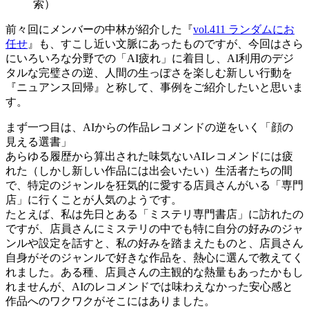
索）
前々回にメンバーの中林が紹介した『
vol.411 ランダムにお
任せ
』も、すこし近い文脈にあったものですが、今回はさら
にいろいろな分野での「AI疲れ」に着目し、AI利用のデジ
タルな完璧さの逆、人間の生っぽさを楽しむ新しい行動を
『ニュアンス回帰』と称して、事例をご紹介したいと思いま
す。
まず一つ目は、AIからの作品レコメンドの逆をいく「顔の
見える選書」
あらゆる履歴から算出された味気ないAIレコメンドには疲
れた（しかし新しい作品には出会いたい）生活者たちの間
で、特定のジャンルを狂気的に愛する店員さんがいる「専門
店」に行くことが人気のようです。
たとえば、私は先日とある「ミステリ専門書店」に訪れたの
ですが、店員さんにミステリの中でも特に自分の好みのジャ
ンルや設定を話すと、私の好みを踏まえたものと、店員さん
自身がそのジャンルで好きな作品を、熱心に選んで教えてく
れました。ある種、店員さんの主観的な熱量もあったかもし
れませんが、AIのレコメンドでは味わえなかった安心感と
作品へのワクワクがそこにはありました。