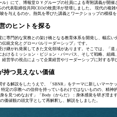
クール）にて、博報堂ＤＹグループの社員による寄附講義が開催さ
GNINGの代表取締役共同CEOの牧貴洋が登壇しました。 現代
の視点がどのような示唆を与えるのか。熱気を帯びた講義とワークショップの
営のヒントを探る
度に専門的な実務との架け橋となる教育体系を開発し、幅広い
の伝統文化とグローバルリーダーシップ」です。
受け継がれ発展してきた文化領域があります。そこでは、「道
におけるミッション・ビジョン・パーパス、そして戦略、組織
、経営学の視点によって企業経営やリーダーシップに対する学
本が持つ見えない価値
説をしたうえで、「SBNR」をテーマに新しいマーケットの兆しについ
称です。特定の宗教への信仰を持っているわけではないものの、精
を見つめなおす」「Body（からだ）：身体感覚を研ぎ澄ます」「Nat
つの価値観の頭文字として再解釈し、解説をしました。