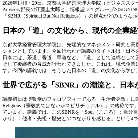
2026年1月6・20日、京都大学経営管理大学院（ビジネスス
Advisory部長の江藤圭太郎と、博報堂ＤＹグループのSI
「SBNR（Spiritual But Not Religious）」
日本の「道」の文化から、現代の企業経
京都大学経営管理大学院は、先端的なマネジメント研究と高
ションとしています。今回行われた講義のタイトルは「日本
日本には、茶道、香道、華道など、「道」として連綿として
そして後継者の育成が行われてきました。これは、現代企業
す。今回の講義では、そうした日本の「道」の文化から学び
世界で広がる「SBNR」の潮流と、日
講義初日は博報堂のフィロソフィーである「生活者発想」に関する解
Religious（宗教的ではないがスピリチュアル）」の略
ています。講義では、このSBNRを「Soul（こころ）：自分自身
がり）：他者・先祖・歴史とのつながりを感じる」という4