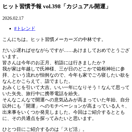
ヒット習慣予報 vol.398「カジュアル開運」
2026.02.17
#トレンド
こんにちは。ヒット習慣メーカーズの中林です。
だいぶ遅ればせながらですが……あけましておめでとうござ
います。
皆さんは今年のお正月、初詣には行きましたか？
我が家は年越しで氏神様、三が日のどこかで箱根神社に参
拝、という流れが恒例なので、今年も家でごろ寝したい欲を
なんとかこらえて、詣でました。
おみくじを引いて大吉。いい一年になりそう！なんて思って
いた矢先、旅行中に携帯電話を紛失。
そんなこんなで開運への意気込みが高まっていた年始、自分
以外にも「開運」へのモチベーションが高まっている人々、
出来事をいくつか発見しました。今回はご紹介するととも
に、その共通点を探ってみたいと思います。
ひとつ目にご紹介するのは「スピ活」。