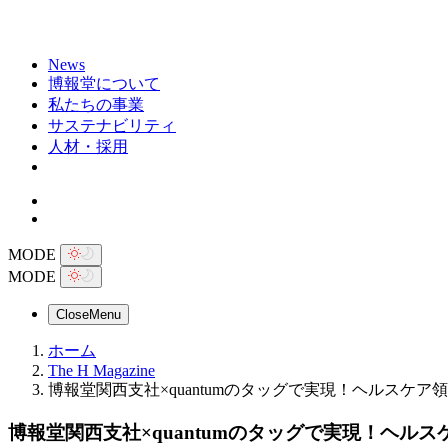
News
博報堂について
私たちの事業
サステナビリティ
人材・採用
MODE
MODE
Close
Menu
ホーム
The H Magazine
博報堂関西支社×quantumのタッグで実現！ヘルスケア領域で
博報堂関西支社×quantumのタッグで実現！ヘル