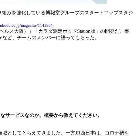
り組みを強化している博報堂グループのスタートアップスタジ
kuhodo.co.jp/magazine/114396/
）
ットヘルス大阪）」「カラダ測定ポッドStation版」の開発だ。事
かなど、チームのメンバーに語ってもらった。
どのようなサービスなのか、概要から教えてください。
域としてとらえてきました。一方JR西日本は、コロナ禍を