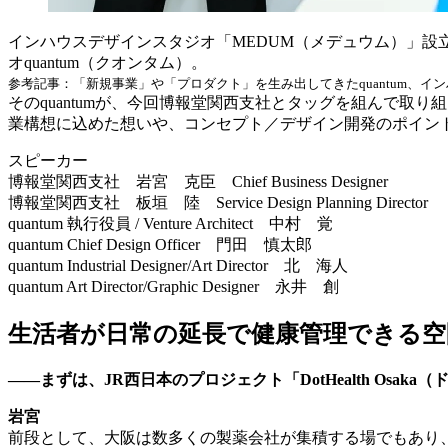
インハウスデザインスタジオ「MEDUM（メデュウム）」
オquantum（クオンタム）。
参考記事：「新規事業」や「プロダクト」を生み出してきたquantum、イ
そのquantumが、今回博報堂関西支社とタッグを組んで取り組んだ
業構想に込めた想いや、コンセプト／デザイン開発のポイン
スピーカー
博報堂関西支社 岩宮 克臣 Chief Business Designer
博報堂関西支社 板垣 陸 Service Design Planning Director
quantum 執行役員 / Venture Architect 中村 覚
quantum Chief Design Officer 門田 慎太郎
quantum Industrial Designer/Art Director 北 海人
quantum Art Director/Graphic Designer 永井 創
生活者が日常の延長で健康管理できる空
――まずは、JR西日本のプロジェクト「DotHealth Os
岩宮
前段として、大阪は数多くの製薬会社が集積する場でもあり