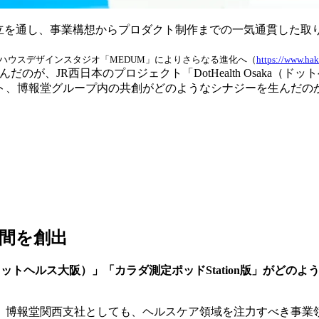
設立を通し、事業構想からプロダクト制作までの一気通貫した取
ンハウスデザインスタジオ「MEDUM」によりさらなる進化へ（
https://www.ha
のが、JR西日本のプロジェクト「DotHealth Osaka（ド
ト、博報堂グループ内の共創がどのようなシナジーを生んだの
間を創出
aka（ドットヘルス大阪）」「カラダ測定ポッドStation版」が
、博報堂関西支社としても、ヘルスケア領域を注力すべき事業領