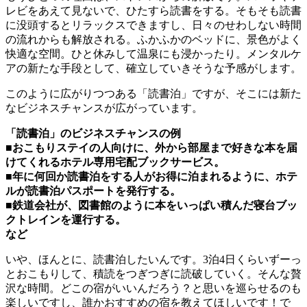
レビをあえて見ないで、ひたすら読書をする。そもそも読書
に没頭するとリラックスできますし、日々のせわしない時間
の流れからも解放される。ふかふかのベッドに、景色がよく
快適な空間。ひと休みして温泉にも浸かったり。メンタルケ
アの新たな手段として、確立していきそうな予感がします。
このように広がりつつある「読書泊」ですが、そこには新た
なビジネスチャンスが広がっています。
「読書泊」のビジネスチャンスの例
■おこもりステイの人向けに、外から部屋まで好きな本を届
けてくれるホテル専用宅配ブックサービス。
■年に何回か読書泊をする人がお得に泊まれるように、ホテ
ルが読書泊パスポートを発行する。
■鉄道会社が、図書館のように本をいっぱい積んだ寝台ブッ
クトレインを運行する。
など
いや、ほんとに、読書泊したいんです。3泊4日くらいずーっ
とおこもりして、積読をつぎつぎに読破していく。そんな贅
沢な時間。どこの宿がいいんだろう？と思いを巡らせるのも
楽しいですし、誰かおすすめの宿を教えてほしいです！で