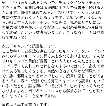
宿」という言葉もあるくらいで、チェックインからチェック
アウトまで、食事以外は徹底的にホテルで読書をし続ける人
もいます。SNSを眺めてみると、ひとりで行く人もいれば、
夫婦や友達と行く人もいるようです。1泊だと物足りないか
ら2泊3日する人もチラホラ。ちなみに、私の知り合いには、
大量の積読本を段ボールで配送し、京都の長屋を1か月貸切
って読破したという猛者もいました。こうなると、もはや修
行ですね（笑）
次に「キャンプで読書泊」です。
ここ数年ぐっと身近な存在になったキャンプ。グループでの
みならずソロキャンプに行く人も少なくありません。そんな
ソロキャンプの目的が読書！という人もいるんだとか。キャ
ンプに行ってあれこれせわしなくするのではなく、あえて余
裕のある過ごし方をする。自然の心地よく静かな環境の中
で、誰に邪魔をされるわけでもなく、読書に励むことができ
るのです。森の中だけでなく海辺のキャンプも読書に向いて
いるのだとか。話を聞いているだけで、思わずやってみたく
なりますよね。日ごろのストレスから解放されて、心が穏や
かになっていくこと必至ですね。
最後は「車で読書泊」です。