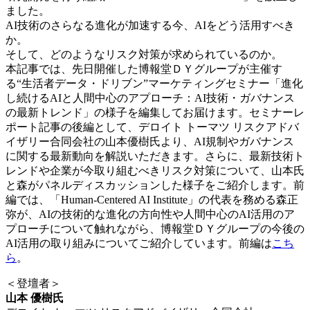
ました。
AI技術のさらなる進化が加速する今、AIをどう活用すべき
か。
そして、どのようなリスク対策が求められているのか。
本記事では、先日開催した博報堂ＤＹグループが主催す
る“生活者データ・ドリブン”マーケティングセミナー「進化
し続けるAIと人間中心のアプローチ：AI技術・ガバナンス
の最新トレンド」の様子を編集してお届けます。セミナーレ
ポート記事の後編として、デロイト トーマツ リスクアドバ
イザリー合同会社の山本優樹氏より、AI規制やガバナンス
に関する最新動向を解説いただきます。さらに、最新技術ト
レンドや企業が今取り組むべきリスク対策について、山本氏
と森がパネルディスカッションした様子をご紹介します。前
編では、「Human-Centered AI Institute」の代表を務める森正
弥が、AIの技術的な進化の方向性や人間中心のAI活用のア
プローチについて触れながら、博報堂ＤＹグループの今後の
AI活用の取り組みについてご紹介しています。前編は
こち
ら
。
＜登壇者＞
山本 優樹氏