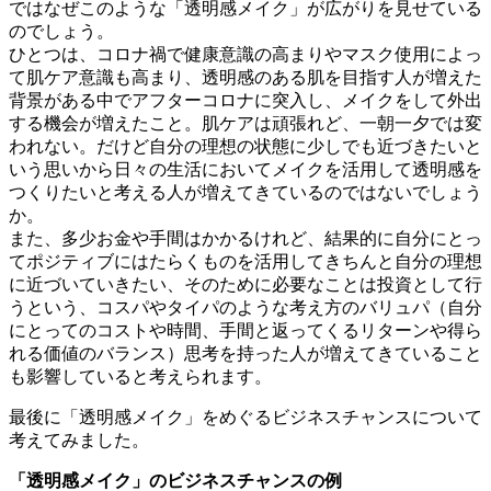
ではなぜこのような「透明感メイク」が広がりを見せている
のでしょう。
ひとつは、コロナ禍で健康意識の高まりやマスク使用によっ
て肌ケア意識も高まり、透明感のある肌を目指す人が増えた
背景がある中でアフターコロナに突入し、メイクをして外出
する機会が増えたこと。肌ケアは頑張れど、一朝一夕では変
われない。だけど自分の理想の状態に少しでも近づきたいと
いう思いから日々の生活においてメイクを活用して透明感を
つくりたいと考える人が増えてきているのではないでしょう
か。
また、多少お金や手間はかかるけれど、結果的に自分にとっ
てポジティブにはたらくものを活用してきちんと自分の理想
に近づいていきたい、そのために必要なことは投資として行
うという、コスパやタイパのような考え方のバリュパ（自分
にとってのコストや時間、手間と返ってくるリターンや得ら
れる価値のバランス）思考を持った人が増えてきていること
も影響していると考えられます。
最後に「透明感メイク」をめぐるビジネスチャンスについて
考えてみました。
「透明感メイク」のビジネスチャンスの例