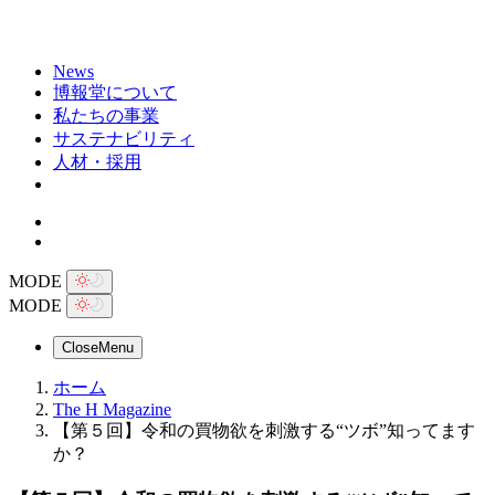
News
博報堂について
私たちの事業
サステナビリティ
人材・採用
MODE
MODE
Close
Menu
ホーム
The H Magazine
【第５回】令和の買物欲を刺激する“ツボ”知ってます
か？