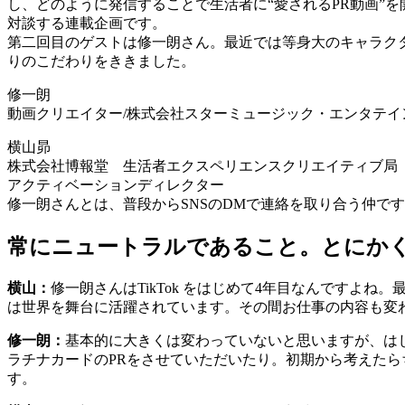
し、どのように発信することで生活者に“愛されるPR動画”
対談する連載企画です。
第二回目のゲストは修一朗さん。最近では等身大のキャラク
りのこだわりをききました。
修一朗
動画クリエイター/株式会社スターミュージック・エンタテインメントCCO（
横山昴
株式会社博報堂 生活者エクスペリエンスクリエイティブ局
アクティベーションディレクター
修一朗さんとは、普段からSNSのDMで連絡を取り合う仲で
常にニュートラルであること。とにか
横山：
修一朗さんはTikTok をはじめて4年目なんです
は世界を舞台に活躍されています。その間お仕事の内容も変
修一朗：
基本的に大きくは変わっていないと思いますが、は
ラチナカードのPRをさせていただいたり。初期から考えた
す。