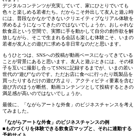
デジタルコンテンツが充実していて、家にひとりでいても
色々と楽しめる若者たち。だからこそ外出して友人と遊ぶ時
には、普段なかなかできないクリエイティブなリアル体験を
求めるようになってきたのではないでしょうか。おしゃれな
飲食店という空間で、実際に手を動かして自分の創作欲を解
放しながら、そこで生まれる会話も楽しむ体験こそ、いまの
若者が友人との遊びに求める非日常なのだと思います。
もうひとつは、SNSへの投稿が動画ベースになってきている
ことが背景にあると思います。友人と遊ぶときには、その様
子を互いに撮影し合ってSNSに記録するまでが、いまの若い
世代の“遊び”なのです。ただお店に食べに行ったり既製品を
買ったりするだけの遊び方より、アクティビティ要素を含む
遊び方のほうが断然、動画コンテンツとして投稿するときの
満足感が高いのではないでしょうか。
最後に、「ながらアートな外食」のビジネスチャンスを考え
てみました。
「ながらアートな外食」のビジネスチャンスの例
■ものづくりを体験できる飲食店マップと、それに連動する
予約サイト