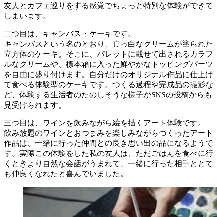
友人とカフェ巡りをする感覚でちょっと特別な体験ができて
しまいます。
二つ目は、キャンバス・ケーキです。
キャンバスという名のとおり、真っ白なクリームが塗られた
立方体のケーキ。そこに、パレットに載せて出されるカラフ
ルなクリームや、標本箱に入った鮮やかなトッピングパーツ
を自由に盛り付けます。自分だけのオリジナル作品に仕上げ
て食べる体験型のケーキです。つくる過程や完成品の撮影な
ど、体験する生活者のたのしそうな様子がSNSの投稿からも
見受けられます。
三つ目は、ワインを飲みながら絵を描くアート体験です。
飲み放題のワインとおつまみを楽しみながらつくったアート
作品は、一緒に行った仲間との良き思い出の品になるようで
す。実際この体験をした私の友人は、ただごはんを食べに行
くときより自然な会話がうまれて、一緒に行った相手ととて
も仲良くなれたと喜んでいました。