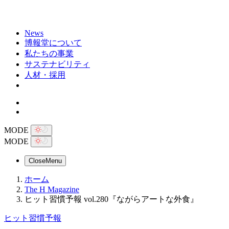
News
博報堂について
私たちの事業
サステナビリティ
人材・採用
MODE
MODE
Close
Menu
ホーム
The H Magazine
ヒット習慣予報 vol.280『ながらアートな外食』
ヒット習慣予報