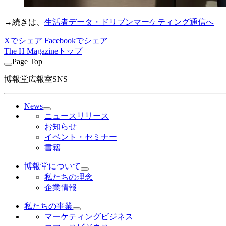
→続きは、
生活者データ・ドリブンマーケティング通信へ
Xでシェア
Facebookでシェア
The H Magazineトップ
Page Top
博報堂広報室SNS
News
ニュースリリース
お知らせ
イベント・セミナー
書籍
博報堂について
私たちの理念
企業情報
私たちの事業
マーケティングビジネス