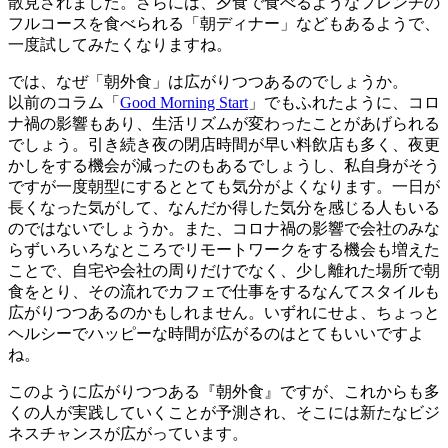
散見されました。さらには、夕食で食べるようなフレンチの
フルコースを食べられる「朝ディナー」などもあるようで、
一度試してみたくなりますね。
では、なぜ「朝外食」は広がりつつあるのでしょうか。
以前のコラム「
Good Morning Start
」でもふれたように、コロ
ナ禍の影響もあり、生活リズムが変わったことがあげられる
でしょう。引き続き夜の閉店時間が早い料飲店も多く、夜更
かしをする機会が減ったのもあるでしょうし、私自身がそう
ですが一度朝型にするととても気分がよくなります。一日が
長くなった気がして、なんだか得した気分を感じる人もいる
のではないでしょうか。また、コロナ禍の影響で会社のみな
らずいろいろなところでリモートワークをする機会も増えた
ことで、自宅や会社の周りだけでなく、少し離れた場所で朝
食をとり、その流れでカフェで仕事をするなんてスタイルも
広がりつつあるのかもしれません。いずれにせよ、ちょっと
ヘルシーでハッピーな時間が広がるのはとてもいいですよ
ね。
このように広がりつつある『朝外食』ですが、これからも多
くの人が実践していくことが予測され、そこには新たなビジ
ネスチャンスが広がっています。