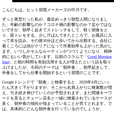
こんにちは。ヒット習慣メーカーズの中川です。
ずっと夜型だった私が、最近めっきり朝型人間になりまし
た。年齢の影響なのか？コロナ禍の影響なのか？定かではな
いですが、朝早く起きてストレッチをして、軽く朝食をと
り、筋トレをする。少し汗ばんできたところで、お風呂に入
って本を読み、その後30分ほど歩いてから出勤する。会社に
着くころには頭がクリアになって作業効率も上がった気がし
ます。いつしかそんなルーティンがつづくようになり、精神
的にもいい気がしています。以前のコラムで「
Good Morning
Start
」と朝の時間を有効活用する人が増えたという話を取り
上げましたが、今回のテーマは「朝外食」。朝早起きして、
外食をしてから仕事を開始するという習慣のことです。
Googleトレンドで「朝食」と検索すると、2020年4月にいっ
たん大きく下がりますが、そこから右肩上がりに検索数が増
え、引き続き伸びていくのが予想されます。また関連キーワ
ードを見るとチェーン店名と一緒に検索されているケースが
多く、朝外食の傾向が強まっていることが見てとれます。で
は、具体的にどんな朝外食を行っているのでしょうか。