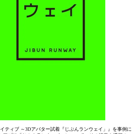
験クリエイティブ ～3Dアバター試着『じぶんランウェイ」』を事例に