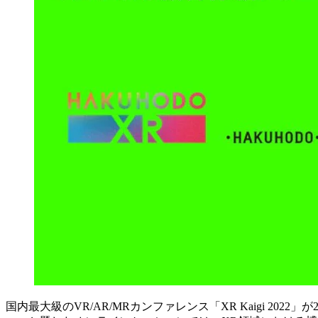
国内最大級のVR/AR/MRカンファレンス「XR Kaigi 2