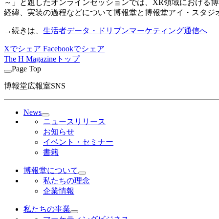
～」と題したオンラインセッションでは、XR領域における博報
経緯、実装の過程などについて博報堂と博報堂アイ・スタジ
→続きは、
生活者データ・ドリブンマーケティング通信へ
Xでシェア
Facebookでシェア
The H Magazineトップ
Page Top
博報堂広報室SNS
News
ニュースリリース
お知らせ
イベント・セミナー
書籍
博報堂について
私たちの理念
企業情報
私たちの事業