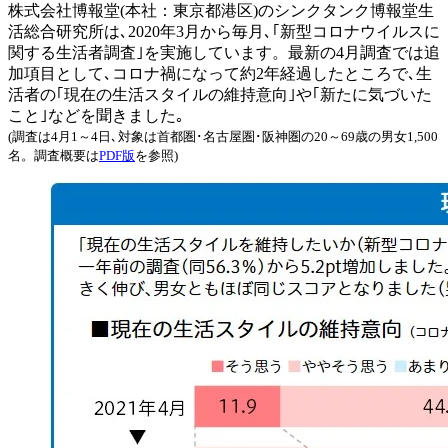
株式会社博報堂(本社：東京都港区)のシンクタンク博報堂生
活総合研究所は､2020年3月から毎月､｢新型コロナウイルスに
関する生活者調査｣を実施しています。最新の4月調査では追
加項目として､コロナ禍になって約2年経過したところで､生
活者の｢現在の生活スタイルの維持意向｣や｢新たに気づいた
こと｣などを聞きました｡
(調査は4月1～4日､対象は首都圏･名古屋圏･阪神圏の20～69歳の男女1,500
名。調査概要は
PDF版
を参照)